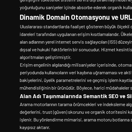
yoğunluğunu saniyeler içinde absorbe ederek organik kulla
Dinamik Domain Otomasyonu ve URL
Uluslararası standartlarda faaliyet gösteren büyük ölçekli d
idareleri tarafından uygulanan erişim kısıtlamalarıdır. Ülkele
alan adlarının yerel internet servis sağlayıcıları (ISS) dü
dışsal ve hukuki faktörlerin bir sonucudur. Hizmet kesinti
algoritmaları geliştirmiştir.
Erişim engelinin algılandığı milisaniyeler içerisinde, otom
periyodunda kullanıcıların veri kaybına uğramaması ve akti
bakiyelerini, üyelik parametrelerini ve geçmiş işlem kayıt
mühendisliğinin bir ürünüdür. Böylece, harici müdahaleler 
Alan Adı Taşınmalarında Semantik SEO ve Si
Arama motorlarının tarama örümcekleri ve indeksleme algor
değerlerini, trust (güven) skorunu ve organik otoritesini
işlenir. Bu yönlendirme mimarisi, arama motoru botlarına si
kayıpsız aktarır.