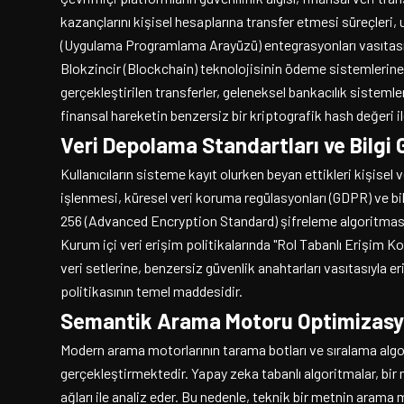
kazançlarını kişisel hesaplarına transfer etmesi süreçleri
(Uygulama Programlama Arayüzü) entegrasyonları vasıtasıyla
Blokzincir (Blockchain) teknolojisinin ödeme sistemlerine 
gerçekleştirilen transferler, geleneksel bankacılık sisteml
finansal hareketin benzersiz bir kriptografik hash değeri 
Veri Depolama Standartları ve Bilgi Gi
Kullanıcıların sisteme kayıt olurken beyan ettikleri kişisel 
işlenmesi, küresel veri koruma regülasyonları (GDPR) ve bi
256 (Advanced Encryption Standard) şifreleme algoritması
Kurum içi veri erişim politikalarında "Rol Tabanlı Erişim 
veri setlerine, benzersiz güvenlik anahtarları vasıtasıyla e
politikasının temel maddesidir.
Semantik Arama Motoru Optimizasyon
Modern arama motorlarının tarama botları ve sıralama algor
gerçekleştirmektedir. Yapay zeka tabanlı algoritmalar, bir m
ağları ile analiz eder. Bu nedenle, teknik bir metnin arama 