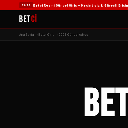
Betci Resmi Güncel Giriş — Kesintisiz & Güvenli Erişi
2026
Bet
Ci
Ana Sayfa
Betci Giriş
2026 Güncel Adres
Bet