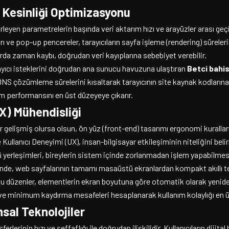
 Kesinliği Optimizasyonu
rleyen parametrelerin başında veri aktarım hızı ve arayüzler arası ge
ı ve pop-up pencereler, tarayıcıların sayfa işleme (rendering) sürele
arda zaman kaybı, doğrudan veri kayıplarına sebebiyet verebilir.
arayıcı isteklerini doğrudan ana sunucu havuzuna ulaştıran
Betci bahis
NS çözümleme sürelerini kısaltarak tarayıcının site kaynak kodlarına
ım performansını en üst düzeyeye çıkarır.
UX) Mühendisliği
gelişmiş olursa olsun, ön yüz (front-end) tasarımı ergonomi kuralları
e Kullanıcı Deneyimi (UX), insan-bilgisayar etkileşiminin niteliğini bel
nü yerleşimleri, bireylerin sistem içinde zorlanmadan işlem yapabilmesi
inde, web sayfalarının tamamı masaüstü ekranlardan kompakt akıllı te
en bu düzenler, elementlerin ekran boyutuna göre otomatik olarak yeni
e minimum kaydırma mesafeleri hesaplanarak kullanım kolaylığı en üs
sal Teknolojiler
sferlerinin hızı ve şeffaflığı ile doğrudan ilişkilidir. Kullanıcıların dij