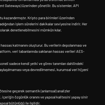
ent Gateways) üzerinden yönetilir. Bu sistemler, API
u kazandırmıştır. Kripto para birimleri üzerinden
ığından işlem sürelerini dakikalar seviyesine indirir. Her
k olarak denetlenebilmesini mümkün kılar.
n en hassas katmanını oluşturur. Bu verilerin depolanması ve
latform, veri tabanlarında saklanan hassas verileri AES-
soneli sadece kendi yetki ve görev tanımları dahilindeki
rle paylaşılmaması veya devredilmemesi, kurumsal veri hijyeni
n ötesine geçerek semantik (anlamsal) analizler
 içeriğin özgünlük oranını ve yapısal kalitesini yapay sinir
sal bütünlüğü ile ilgilidir.