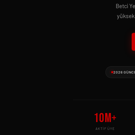
Betci Y
yüksek 
2026 GÜNC
10M+
AKTIF ÜYE