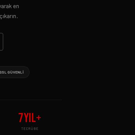
yarak en
çıkarın.
SSL GÜVENLI
7yıl+
TECRÜBE