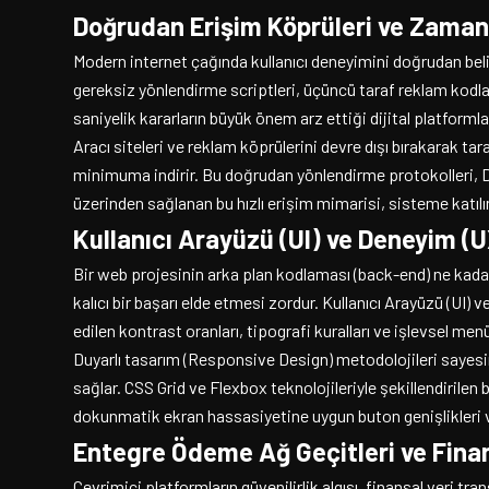
Doğrudan Erişim Köprüleri ve Zaman
Modern internet çağında kullanıcı deneyimini doğrudan beli
gereksiz yönlendirme scriptleri, üçüncü taraf reklam kodlar
saniyelik kararların büyük önem arz ettiği dijital platforml
Aracı siteleri ve reklam köprülerini devre dışı bırakarak t
minimuma indirir. Bu doğrudan yönlendirme protokolleri, D
üzerinden sağlanan bu hızlı erişim mimarisi, sisteme katıl
Kullanıcı Arayüzü (UI) ve Deneyim (
Bir web projesinin arka plan kodlaması (back-end) ne kadar 
kalıcı bir başarı elde etmesi zordur. Kullanıcı Arayüzü (UI) v
edilen kontrast oranları, tipografi kuralları ve işlevsel me
Duyarlı tasarım (Responsive Design) metodolojileri sayes
sağlar. CSS Grid ve Flexbox teknolojileriyle şekillendiril
dokunmatik ekran hassasiyetine uygun buton genişlikleri v
Entegre Ödeme Ağ Geçitleri ve Finan
Çevrimiçi platformların güvenilirlik algısı, finansal veri tran