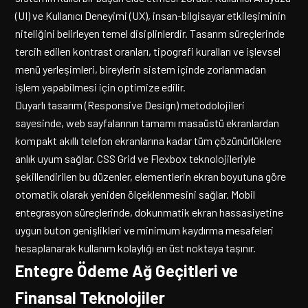
(UI) ve Kullanıcı Deneyimi (UX), insan-bilgisayar etkileşiminin
niteliğini belirleyen temel disiplinlerdir. Tasarım süreçlerinde
tercih edilen kontrast oranları, tipografi kuralları ve işlevsel
menü yerleşimleri, bireylerin sistem içinde zorlanmadan
işlem yapabilmesi için optimize edilir.
Duyarlı tasarım (Responsive Design) metodolojileri
sayesinde, web sayfalarının tamamı masaüstü ekranlardan
kompakt akıllı telefon ekranlarına kadar tüm çözünürlüklere
anlık uyum sağlar. CSS Grid ve Flexbox teknolojileriyle
şekillendirilen bu düzenler, elementlerin ekran boyutuna göre
otomatik olarak yeniden ölçeklenmesini sağlar. Mobil
entegrasyon süreçlerinde, dokunmatik ekran hassasiyetine
uygun buton genişlikleri ve minimum kaydırma mesafeleri
hesaplanarak kullanım kolaylığı en üst noktaya taşınır.
Entegre Ödeme Ağ Geçitleri ve
Finansal Teknolojiler