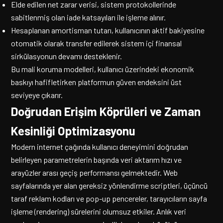
Elde edilen net zarar verisi, sistem protokollerinde
sabitlenmiş olan iade katsayıları ile işleme alınır.
Hesaplanan amortisman tutarı, kullanıcının aktif bakiyesine
otomatik olarak transfer edilerek sistem içi finansal
sirkülasyonun devamı desteklenir.
Bu mali koruma modelleri, kullanıcı üzerindeki ekonomik
baskıyı hafifletirken platformun güven endeksini üst
seviyeye çıkarır.
Doğrudan Erişim Köprüleri ve Zaman
Kesinliği Optimizasyonu
Modern internet çağında kullanıcı deneyimini doğrudan
belirleyen parametrelerin başında veri aktarım hızı ve
arayüzler arası geçiş performansı gelmektedir. Web
sayfalarında yer alan gereksiz yönlendirme scriptleri, üçüncü
taraf reklam kodları ve pop-up pencereler, tarayıcıların sayfa
işleme (rendering) sürelerini olumsuz etkiler. Anlık veri