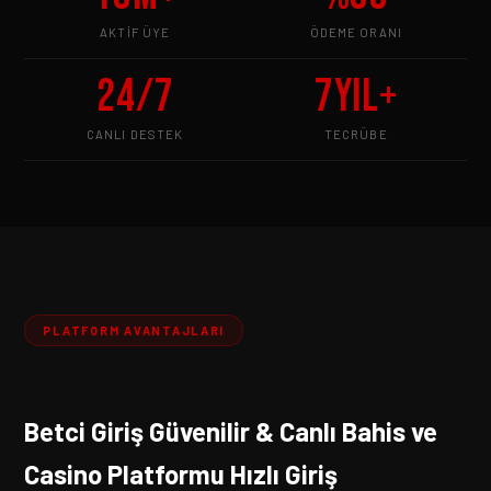
AKTIF ÜYE
ÖDEME ORANI
24/7
7yıl+
CANLI DESTEK
TECRÜBE
PLATFORM AVANTAJLARI
Betci Giriş Güvenilir & Canlı Bahis ve
Casino Platformu Hızlı Giriş