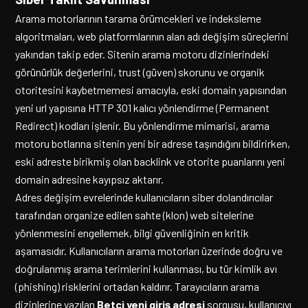
Arama motorlarının tarama örümcekleri ve indeksleme
algoritmaları, web platformlarının alan adı değişim süreçlerini
yakından takip eder. Sitenin arama motoru dizinlerindeki
görünürlük değerlerini, trust (güven) skorunu ve organik
otoritesini kaybetmemesi amacıyla, eski domain yapısından
yeni url yapısına HTTP 301 kalıcı yönlendirme (Permanent
Redirect) kodları işlenir. Bu yönlendirme mimarisi, arama
motoru botlarına sitenin yeni bir adrese taşındığını bildirirken,
eski adreste birikmiş olan backlink ve otorite puanlarını yeni
domain adresine kayıpsız aktarır.
Adres değişim evrelerinde kullanıcıların siber dolandırıcılar
tarafından organize edilen sahte (klon) web sitelerine
yönlenmesini engellemek, bilgi güvenliğinin en kritik
aşamasıdır. Kullanıcıların arama motorları üzerinde doğru ve
doğrulanmış arama terimlerini kullanması, bu tür kimlik avı
(phishing) risklerini ortadan kaldırır. Tarayıcıların arama
dizinlerine yazılan
Betci yeni giriş adresi
sorgusu, kullanıcıyı