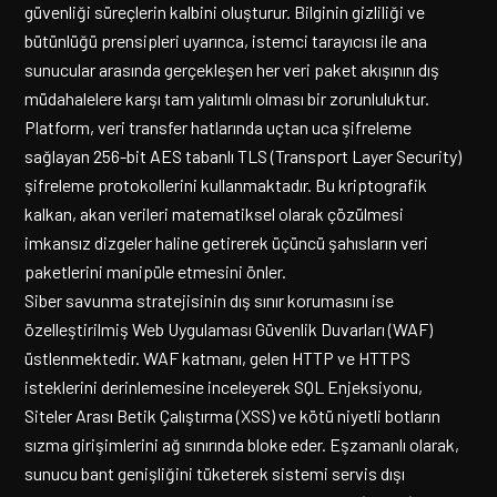
güvenliği süreçlerin kalbini oluşturur. Bilginin gizliliği ve
bütünlüğü prensipleri uyarınca, istemci tarayıcısı ile ana
sunucular arasında gerçekleşen her veri paket akışının dış
müdahalelere karşı tam yalıtımlı olması bir zorunluluktur.
Platform, veri transfer hatlarında uçtan uca şifreleme
sağlayan 256-bit AES tabanlı TLS (Transport Layer Security)
şifreleme protokollerini kullanmaktadır. Bu kriptografik
kalkan, akan verileri matematiksel olarak çözülmesi
imkansız dizgeler haline getirerek üçüncü şahısların veri
paketlerini manipüle etmesini önler.
Siber savunma stratejisinin dış sınır korumasını ise
özelleştirilmiş Web Uygulaması Güvenlik Duvarları (WAF)
üstlenmektedir. WAF katmanı, gelen HTTP ve HTTPS
isteklerini derinlemesine inceleyerek SQL Enjeksiyonu,
Siteler Arası Betik Çalıştırma (XSS) ve kötü niyetli botların
sızma girişimlerini ağ sınırında bloke eder. Eşzamanlı olarak,
sunucu bant genişliğini tüketerek sistemi servis dışı