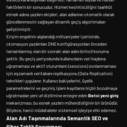
faktörlerin bir sonucudur. Hizmet kesintisizliğini taahhüt
etmek adına yazılım ekipleri, alan adlarının otomatik olarak
güncellenmesini sağlayan dinamik geçiş algoritmaları
geliştirmiştir.
Erişim engelinin algılandığı milisaniyeler içerisinde,
otomasyon yazılımları DNS konfigürasyonları önceden
tamamlanmış olan bir sonraki alan adını birincil konuma
getirir. Bu geçiş periyodunda kullanıcıların veri kaybına
uğramaması ve aktif oturumların (sessions) sonlanmaması
için eşzamanlı veritabanı replikasyonu (Data Replication)
teknikleri uygulanır. Kullanıcı bakiyelerini, üyelik
parametrelerini ve geçmiş işlem kayıtlarını hiçbir bozulmaya
uğratmadan yeni url dizilimine entegre eden
Betci yeni giriş
mekanizması, bu esnek yazılım mühendisliğinin bir ürünüdür.
Böylece, harici müdahaleler sistemsel işleyişe etki edemez.
Alan Adı Taşınmalarında Semantik SEO ve
Siber Taklit Savunması