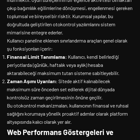
çıkıp bağımlılık eğilimlerine dönüşmesi, engellenmesi gereken
toplumsal ve bireysel bir risktir. Kurumsal yapılar, bu
doğrultuda geliştirilen otokontrol yazılımlarını sistem
mimarisine entegre ederler.
Kullanıcı paneline eklenen sınırlandırma araçları genel olarak
şu fonksiyonları içerir:
Finansal Limit Tanımlama:
Kullanıcı, kendi belirlediği
periyotlarda (günlük, haftalık veya aylık) hesaba
aktarabileceği maksimum tutarı sisteme sabitleyebilir.
Zaman Aşımı Uyarıları:
Sitede aktif kalınabilecek
maksimum süre önceden set edilerek dijital dünyada
kontrolsüz zaman geçirilmesinin önüne geçilir.
Bu otokontrol mekanizmaları, kullanıcının finansal ve ruhsal
sağlığını korumaya yönelik proaktif adımlar olarak platform
altyapısında kalıcı olarak yer alır.
Web Performans Göstergeleri ve