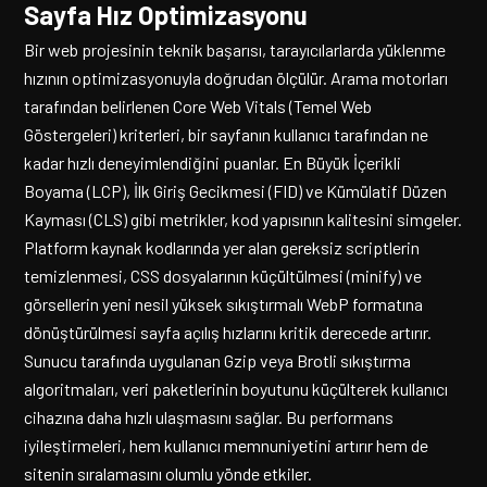
Sayfa Hız Optimizasyonu
Bir web projesinin teknik başarısı, tarayıcılarlarda yüklenme
hızının optimizasyonuyla doğrudan ölçülür. Arama motorları
tarafından belirlenen Core Web Vitals (Temel Web
Göstergeleri) kriterleri, bir sayfanın kullanıcı tarafından ne
kadar hızlı deneyimlendiğini puanlar. En Büyük İçerikli
Boyama (LCP), İlk Giriş Gecikmesi (FID) ve Kümülatif Düzen
Kayması (CLS) gibi metrikler, kod yapısının kalitesini simgeler.
Platform kaynak kodlarında yer alan gereksiz scriptlerin
temizlenmesi, CSS dosyalarının küçültülmesi (minify) ve
görsellerin yeni nesil yüksek sıkıştırmalı WebP formatına
dönüştürülmesi sayfa açılış hızlarını kritik derecede artırır.
Sunucu tarafında uygulanan Gzip veya Brotli sıkıştırma
algoritmaları, veri paketlerinin boyutunu küçülterek kullanıcı
cihazına daha hızlı ulaşmasını sağlar. Bu performans
iyileştirmeleri, hem kullanıcı memnuniyetini artırır hem de
sitenin sıralamasını olumlu yönde etkiler.