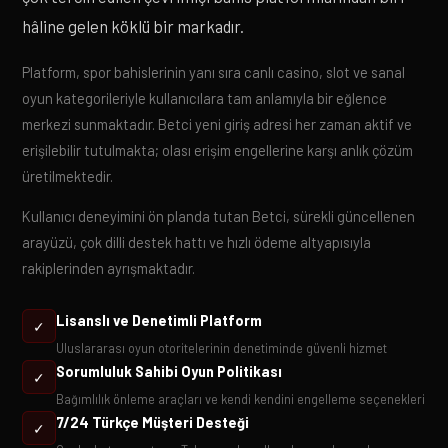
hâline gelen köklü bir markadır.
Platform, spor bahislerinin yanı sıra canlı casino, slot ve sanal
oyun kategorileriyle kullanıcılara tam anlamıyla bir eğlence
merkezi sunmaktadır. Betci yeni giriş adresi her zaman aktif ve
erişilebilir tutulmakta; olası erişim engellerine karşı anlık çözüm
üretilmektedir.
Kullanıcı deneyimini ön planda tutan Betci, sürekli güncellenen
arayüzü, çok dilli destek hattı ve hızlı ödeme altyapısıyla
rakiplerinden ayrışmaktadır.
Lisanslı ve Denetimli Platform
✓
Uluslararası oyun otoritelerinin denetiminde güvenli hizmet
Sorumluluk Sahibi Oyun Politikası
✓
Bağımlılık önleme araçları ve kendi kendini engelleme seçenekleri
7/24 Türkçe Müşteri Desteği
✓