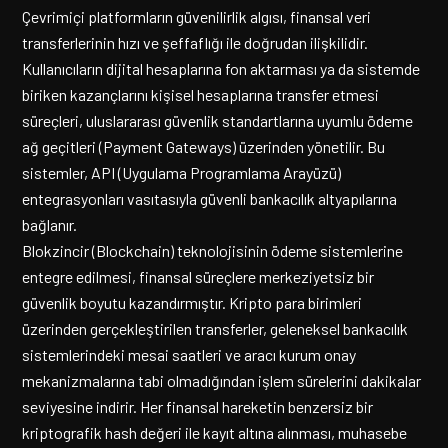
Çevrimiçi platformların güvenilirlik algısı, finansal veri
transferlerinin hızı ve şeffaflığı ile doğrudan ilişkilidir.
Kullanıcıların dijital hesaplarına fon aktarması ya da sistemde
biriken kazançlarını kişisel hesaplarına transfer etmesi
süreçleri, uluslararası güvenlik standartlarına uyumlu ödeme
ağ geçitleri (Payment Gateways) üzerinden yönetilir. Bu
sistemler, API (Uygulama Programlama Arayüzü)
entegrasyonları vasıtasıyla güvenli bankacılık altyapılarına
bağlanır.
Blokzincir (Blockchain) teknolojisinin ödeme sistemlerine
entegre edilmesi, finansal süreçlere merkeziyetsiz bir
güvenlik boyutu kazandırmıştır. Kripto para birimleri
üzerinden gerçekleştirilen transferler, geleneksel bankacılık
sistemlerindeki mesai saatleri ve aracı kurum onay
mekanizmalarına tabi olmadığından işlem sürelerini dakikalar
seviyesine indirir. Her finansal hareketin benzersiz bir
kriptografik hash değeri ile kayıt altına alınması, muhasebe