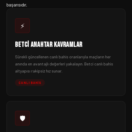
başarısıdır.
⚡
Betci Anahtar Kavramlar
Sürekli güncellenen canlı bahis oranlarıyla maçların her
anında en avantajlı değerleri yakalayın. Betci canlı bahis
altyapısı rakipsiz hız sunar.
CANLI BAHIS
🛡️