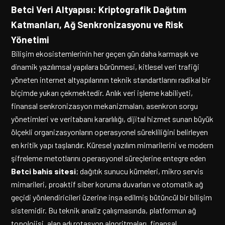
Betci Veri Altyapısı: Kriptografik Dağıtım
Katmanları, Ağ Senkronizasyonu ve Risk
Yönetimi
Bilişim ekosistemlerinin her geçen gün daha karmaşık ve
dinamik yazılımsal yapılara bürünmesi, kitlesel veri trafiği
yöneten internet altyapılarının teknik standartlarını radikal bir
biçimde yukarı çekmektedir. Anlık veri işleme kabiliyeti,
finansal senkronizasyon mekanizmaları, asenkron sorgu
yönetimleri ve veritabanı kararlılığı, dijital hizmet sunan büyük
ölçekli organizasyonların operasyonel sürekliliğini belirleyen
en kritik yapı taşlarıdır. Küresel yazılım mimarilerini ve modern
şifreleme metotlarını operasyonel süreçlerine entegre eden
Betci bahis sitesi
; dağıtık sunucu kümeleri, mikro servis
mimarileri, proaktif siber koruma duvarları ve otomatik ağ
geçidi yönlendiricileri üzerine inşa edilmiş bütüncül bir bilişim
sistemidir. Bu teknik analiz çalışmasında, platformun ağ
topolojisi, alan adı rotasyon algoritmaları, finansal