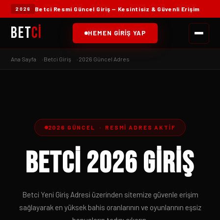
Betci Resmi Güncel Giriş — Kesintisiz & Güvenli Erişim
2026
Bet
Ci
HEMEN GIRIŞ YAP
Ana Sayfa
Betci Giriş
2026 Güncel Adres
2026 GÜNCEL · RESMI ADRES AKTIF
Betci 2026 GİRİŞ
Betci Yeni Giriş Adresi üzerinden sitemize güvenle erişim
sağlayarak en yüksek bahis oranlarının ve oyunlarının eşsiz