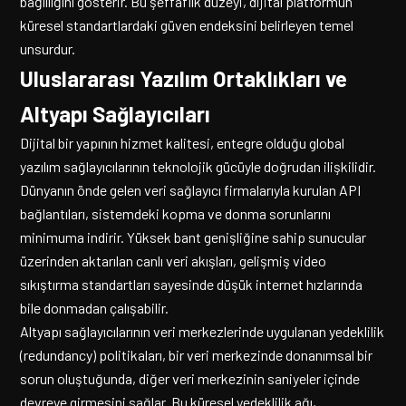
bağlılığını gösterir. Bu şeffaflık düzeyi, dijital platformun
küresel standartlardaki güven endeksini belirleyen temel
unsurdur.
Uluslararası Yazılım Ortaklıkları ve
Altyapı Sağlayıcıları
Dijital bir yapının hizmet kalitesi, entegre olduğu global
yazılım sağlayıcılarının teknolojik gücüyle doğrudan ilişkilidir.
Dünyanın önde gelen veri sağlayıcı firmalarıyla kurulan API
bağlantıları, sistemdeki kopma ve donma sorunlarını
minimuma indirir. Yüksek bant genişliğine sahip sunucular
üzerinden aktarılan canlı veri akışları, gelişmiş video
sıkıştırma standartları sayesinde düşük internet hızlarında
bile donmadan çalışabilir.
Altyapı sağlayıcılarının veri merkezlerinde uygulanan yedeklilik
(redundancy) politikaları, bir veri merkezinde donanımsal bir
sorun oluştuğunda, diğer veri merkezinin saniyeler içinde
devreye girmesini sağlar. Bu küresel yedeklilik ağı,