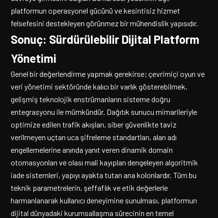
platformun operasyonel gücünü ve kesintisiz hizmet
felsefesini destekleyen görünmez bir mühendislik yapısıdır.
Sonuç: Sürdürülebilir Dijital Platform
Yönetimi
Genel bir değerlendirme yapmak gerekirse; çevrimiçi oyun ve
veri yönetimi sektöründe kalıcı bir varlık gösterebilmek,
gelişmiş teknolojik enstrümanların sisteme doğru
entegrasyonu ile mümkündür. Dağıtık sunucu mimarileriyle
optimize edilen trafik akışları, siber güvenlikte taviz
verilmeyen uçtan uca şifreleme standartları, alan adı
engellemelerine anında yanıt veren dinamik domain
otomasyonları ve olası mali kayıpları dengeleyen algoritmik
iade sistemleri, yapıyı ayakta tutan ana kolonlardır. Tüm bu
teknik parametrelerin, şeffaflık ve etik değerlerle
harmanlanarak kullanıcı deneyimine sunulması, platformun
dijital dünyadaki kurumsallaşma sürecinin en temel