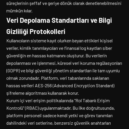
süreçlerinin şeffaf ve geriye dönük olarak denetlenebilmesini
mümkün kılar.
Veri Depolama Standartları ve Bilgi
Gizliliği Protokolleri
Kullanıcıların sisteme kayıt olurken beyan ettikleri kişisel
veriler, kimlik tanımlayıcıları ve finansal log kayıtları siber
güvenliğin en hassas katmanını oluşturur. Bu verilerin
depolanması ve işlenmesi, küresel veri koruma regülasyonları
(GDPR) ve bilgi güvenliği yönetim standartları ile tam uyumlu
olmak zorundadır. Platform, veri tabanlarında saklanan
hassas verileri AES-256 (Advanced Encryption Standard)
şifreleme algoritması kullanarak korur.
Kurum içi veri erişim politikalarında "Rol Tabanlı Erişim
Kontrolü" (RBAC) uygulanmaktadır. Bu ilke doğrultusunda,
platform personeli sadece kendi yetki ve görev tanımları
dahilindeki veri setlerine, benzersiz güvenlik anahtarları