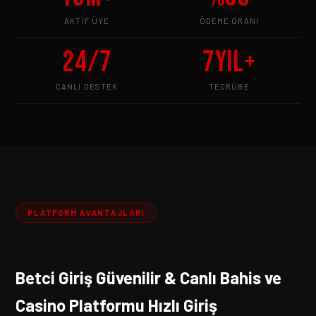
AKTIF ÜYE
ÖDEME ORANI
24/7
7yıl+
CANLI DESTEK
TECRÜBE
PLATFORM AVANTAJLARI
Betci Giriş Güvenilir & Canlı Bahis ve
Casino Platformu Hızlı Giriş