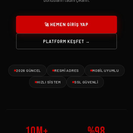
bonusların tadını çıkarın.
🚀 HEMEN GIRIŞ YAP
PLATFORM KEŞFET →
2026 GÜNCEL
RESMI ADRES
MOBIL UYUMLU
HIZLI SISTEM
SSL GÜVENLI
10M+
%98