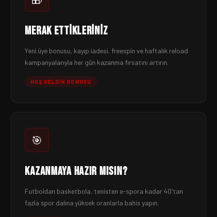
Merak Ettikleriniz
Yeni üye bonusu, kayıp iadesi, freespin ve haftalık reload
kampanyalarıyla her gün kazanma fırsatını artırın.
HOŞ GELDIN BONUSU
🎯
Kazanmaya Hazır mısın?
Futboldan basketbola, tenisten e-spora kadar 40'tan
fazla spor dalına yüksek oranlarla bahis yapın.