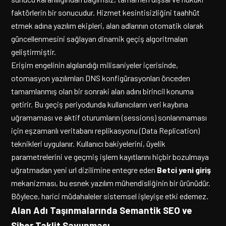
faktörlerin bir sonucudur. Hizmet kesintisizliğini taahhüt
etmek adına yazılım ekipleri, alan adlarının otomatik olarak
güncellenmesini sağlayan dinamik geçiş algoritmaları
geliştirmiştir.
Erişim engelinin algılandığı milisaniyeler içerisinde,
otomasyon yazılımları DNS konfigürasyonları önceden
tamamlanmış olan bir sonraki alan adını birincil konuma
getirir. Bu geçiş periyodunda kullanıcıların veri kaybına
uğramaması ve aktif oturumların (sessions) sonlanmaması
için eşzamanlı veritabanı replikasyonu (Data Replication)
teknikleri uygulanır. Kullanıcı bakiyelerini, üyelik
parametrelerini ve geçmiş işlem kayıtlarını hiçbir bozulmaya
uğratmadan yeni url dizilimine entegre eden
Betci yeni giriş
mekanizması, bu esnek yazılım mühendisliğinin bir ürünüdür.
Böylece, harici müdahaleler sistemsel işleyişe etki edemez.
Alan Adı Taşınmalarında Semantik SEO ve
Siber Taklit Savunması