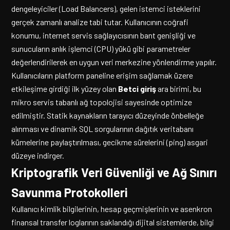
dengeleyiciler (Load Balancers), gelen istemci isteklerini
gerçek zamanlı analize tabi tutar. Kullanıcının coğrafi
konumu, internet servis sağlayıcısının bant genişliği ve
sunucuların anlık işlemci (CPU) yükü gibi parametreler
değerlendirilerek en uygun veri merkezine yönlendirme yapılır.
Kullanıcıların platform paneline erişim sağlamak üzere
etkileşime girdiği ilk yüzey olan
Betci giriş
ara birimi, bu
mikro servis tabanlı ağ topolojisi sayesinde optimize
edilmiştir. Statik kaynakların tarayıcı düzeyinde önbelleğe
alınması ve dinamik SQL sorgularının dağıtık veritabanı
kümelerine paylaştırılması, gecikme sürelerini (ping) asgari
düzeye indirger.
Kriptografik Veri Güvenliği ve Ağ Sınırı
Savunma Protokolleri
Kullanıcı kimlik bilgilerinin, hesap geçmişlerinin ve asenkron
finansal transfer loglarının saklandığı dijital sistemlerde, bilgi