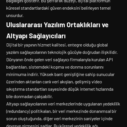
bağlılığını gösterir. Bu şeffaflık düzeyi, dijital platformun
küresel standartlardaki güven endeksini belirleyen temel
unsurdur.
Uluslararası Yazılım Ortaklıkları ve
Altyapı Sağlayıcıları
Dijital bir yapının hizmet kalitesi, entegre olduğu global
yazılım sağlayıcılarının teknolojik gücüyle doğrudan ilişkilidir.
Dünyanın önde gelen veri sağlayıcı firmalarıyla kurulan API
bağlantıları, sistemdeki kopma ve donma sorunlarını
minimuma indirir. Yüksek bant genişliğine sahip sunucular
üzerinden aktarılan canlı veri akışları, gelişmiş video
sıkıştırma standartları sayesinde düşük internet hızlarında
bile donmadan çalışabilir.
Altyapı sağlayıcılarının veri merkezlerinde uygulanan yedeklilik
(redundancy) politikaları, bir veri merkezinde donanımsal bir
sorun oluştuğunda, diğer veri merkezinin saniyeler içinde
devreye girmesini sağlar. Bu küresel yedeklilik ağı,