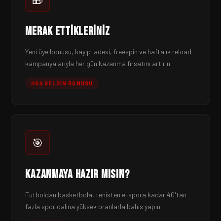
Merak Ettikleriniz
Yeni üye bonusu, kayıp iadesi, freespin ve haftalık reload
kampanyalarıyla her gün kazanma fırsatını artırın.
HOŞ GELDIN BONUSU
🎯
Kazanmaya Hazır mısın?
Futboldan basketbola, tenisten e-spora kadar 40'tan
fazla spor dalına yüksek oranlarla bahis yapın.