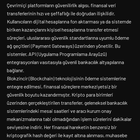
Çevrimiçi platformların güvenilirlik algısı, finansal veri
transferlerinin hızı ve şeffaflığı ile doğrudan ilişkilidir.
Kullanıcıların dijital hesaplarına fon aktarması ya da sistemde
biriken kazançlarını kişisel hesaplarına transfer etmesi
süreçleri, uluslararası güvenlik standartlarına uyumlu ödeme
ağ geçitleri (Payment Gateways) üzerinden yönetilir. Bu
sistemler, API (Uygulama Programlama Arayüzü)
entegrasyonları vasıtasıyla güvenli bankacılık altyapılarına
bağlanır.
Blokzincir (Blockchain) teknolojisinin ödeme sistemlerine
entegre edilmesi, finansal süreçlere merkeziyetsiz bir
güvenlik boyutu kazandırmıştır. Kripto para birimleri
üzerinden gerçekleştirilen transferler, geleneksel bankacılık
sistemlerindeki mesai saatleri ve aracı kurum onay
mekanizmalarına tabi olmadığından işlem sürelerini dakikalar
seviyesine indirir. Her finansal hareketin benzersiz bir
kriptografik hash değeri ile kayıt altına alınması, muhasebe