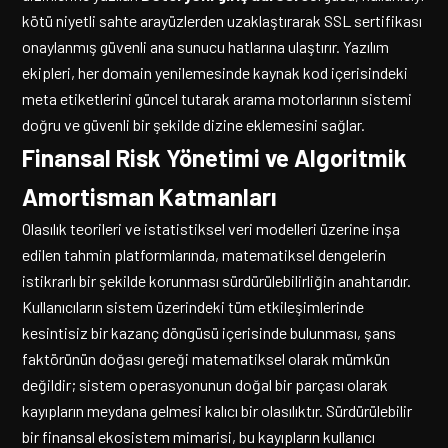
kötü niyetli sahte arayüzlerden uzaklaştırarak SSL sertifikası
onaylanmış güvenli ana sunucu hatlarına ulaştırır. Yazılım
ekipleri, her domain yenilemesinde kaynak kod içerisindeki
meta etiketlerini güncel tutarak arama motorlarının sistemi
doğru ve güvenli bir şekilde dizine eklemesini sağlar.
Finansal Risk Yönetimi ve Algoritmik
Amortisman Katmanları
Olasılık teorileri ve istatistiksel veri modelleri üzerine inşa
edilen tahmin platformlarında, matematiksel dengelerin
istikrarlı bir şekilde korunması sürdürülebilirliğin anahtarıdır.
Kullanıcıların sistem üzerindeki tüm etkileşimlerinde
kesintisiz bir kazanç döngüsü içerisinde bulunması, şans
faktörünün doğası gereği matematiksel olarak mümkün
değildir; sistem operasyonunun doğal bir parçası olarak
kayıpların meydana gelmesi kalıcı bir olasılıktır. Sürdürülebilir
bir finansal ekosistem mimarisi, bu kayıpların kullanıcı