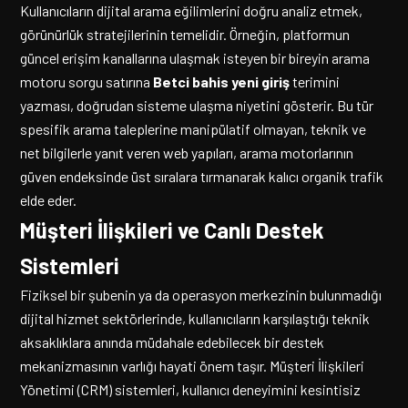
Kullanıcıların dijital arama eğilimlerini doğru analiz etmek,
görünürlük stratejilerinin temelidir. Örneğin, platformun
güncel erişim kanallarına ulaşmak isteyen bir bireyin arama
motoru sorgu satırına
Betci bahis yeni giriş
terimini
yazması, doğrudan sisteme ulaşma niyetini gösterir. Bu tür
spesifik arama taleplerine manipülatif olmayan, teknik ve
net bilgilerle yanıt veren web yapıları, arama motorlarının
güven endeksinde üst sıralara tırmanarak kalıcı organik trafik
elde eder.
Müşteri İlişkileri ve Canlı Destek
Sistemleri
Fiziksel bir şubenin ya da operasyon merkezinin bulunmadığı
dijital hizmet sektörlerinde, kullanıcıların karşılaştığı teknik
aksaklıklara anında müdahale edebilecek bir destek
mekanizmasının varlığı hayati önem taşır. Müşteri İlişkileri
Yönetimi (CRM) sistemleri, kullanıcı deneyimini kesintisiz