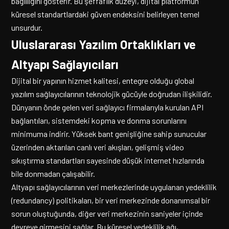
bağlılığını gösterir. Bu şeffaflık düzeyi, dijital platformun
küresel standartlardaki güven endeksini belirleyen temel
unsurdur.
Uluslararası Yazılım Ortaklıkları ve
Altyapı Sağlayıcıları
Dijital bir yapının hizmet kalitesi, entegre olduğu global
yazılım sağlayıcılarının teknolojik gücüyle doğrudan ilişkilidir.
Dünyanın önde gelen veri sağlayıcı firmalarıyla kurulan API
bağlantıları, sistemdeki kopma ve donma sorunlarını
minimuma indirir. Yüksek bant genişliğine sahip sunucular
üzerinden aktarılan canlı veri akışları, gelişmiş video
sıkıştırma standartları sayesinde düşük internet hızlarında
bile donmadan çalışabilir.
Altyapı sağlayıcılarının veri merkezlerinde uygulanan yedeklilik
(redundancy) politikaları, bir veri merkezinde donanımsal bir
sorun oluştuğunda, diğer veri merkezinin saniyeler içinde
devreye girmesini sağlar. Bu küresel yedeklilik ağı,