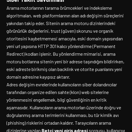
Arama motorlarının tarama örümcekleri ve indeksleme
algoritmaları, web platformlarının alan adı değişim süreçlerini
yakından takip eder. Sitenin arama motoru dizinlerindeki
görünürlük değerlerini, trust (güven) skorunu ve organik
otoritesini kaybetmemesi amacıyla, eski domain yapısından
yeni url yapısına HTTP 301 kalıcı yönlendirme (Permanent
Redirect) kodları işlenir. Bu yönlendirme mimarisi, arama
motoru botlarına sitenin yeni bir adrese taşındığını bildirirken,
eski adreste birikmiş olan backlink ve otorite puanlarını yeni
domain adresine kayıpsız aktarır.
Adres değişim evrelerinde kullanıcıların siber dolandırıcılar
tarafından organize edilen sahte (klon) web sitelerine
yönlenmesini engellemek, bilgi güvenliğinin en kritik
aşamasıdır. Kullanıcıların arama motorları üzerinde doğru ve
doğrulanmış arama terimlerini kullanması, bu tür kimlik avı
(phishing) risklerini ortadan kaldırır. Tarayıcıların arama
dizinlerine yazılan
Betci yeni giriş adresi
sorgusu, kullanıcıyı