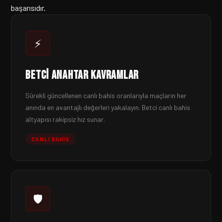
başarısıdır.
⚡
Betci Anahtar Kavramlar
Sürekli güncellenen canlı bahis oranlarıyla maçların her
anında en avantajlı değerleri yakalayın. Betci canlı bahis
altyapısı rakipsiz hız sunar.
CANLI BAHIS
🛡️