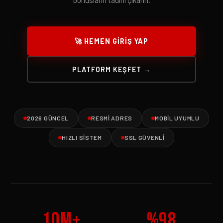
bonusların tadını çıkarın.
🚀 HEMEN GIRIŞ YAP
PLATFORM KEŞFET →
2026 GÜNCEL
RESMI ADRES
MOBIL UYUMLU
HIZLI SISTEM
SSL GÜVENLI
10M+
%98