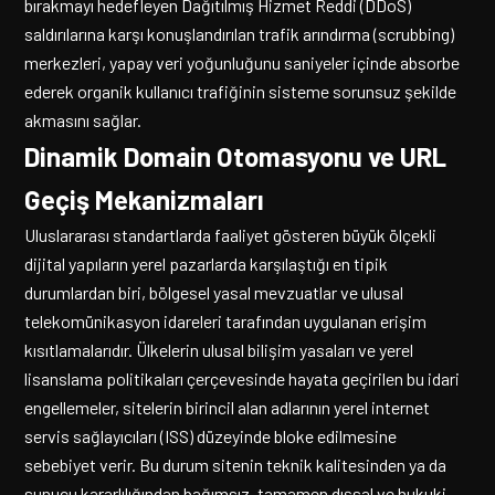
bırakmayı hedefleyen Dağıtılmış Hizmet Reddi (DDoS)
saldırılarına karşı konuşlandırılan trafik arındırma (scrubbing)
merkezleri, yapay veri yoğunluğunu saniyeler içinde absorbe
ederek organik kullanıcı trafiğinin sisteme sorunsuz şekilde
akmasını sağlar.
Dinamik Domain Otomasyonu ve URL
Geçiş Mekanizmaları
Uluslararası standartlarda faaliyet gösteren büyük ölçekli
dijital yapıların yerel pazarlarda karşılaştığı en tipik
durumlardan biri, bölgesel yasal mevzuatlar ve ulusal
telekomünikasyon idareleri tarafından uygulanan erişim
kısıtlamalarıdır. Ülkelerin ulusal bilişim yasaları ve yerel
lisanslama politikaları çerçevesinde hayata geçirilen bu idari
engellemeler, sitelerin birincil alan adlarının yerel internet
servis sağlayıcıları (ISS) düzeyinde bloke edilmesine
sebebiyet verir. Bu durum sitenin teknik kalitesinden ya da
sunucu kararlılığından bağımsız, tamamen dışsal ve hukuki