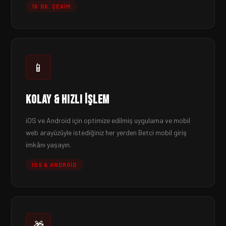
15 DK. ÇEKIM
📱
Kolay & Hızlı İşlem
iOS ve Android için optimize edilmiş uygulama ve mobil
web arayüzüyle istediğiniz her yerden Betci mobil giriş
imkânı yaşayın.
IOS & ANDROID
🎁