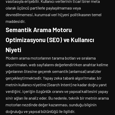
vasıtasıyla erişebilir. Kullanıcı verilerinin ticari birer meta
olarak üçüncü partilerle paylaşılmaması veya
devredilmemesi, kurumsal veri hijyeni politikasının temel
maddesidir.
Semantik Arama Motoru
Optimizasyonu (SEO) ve Kullanıcı
Niyeti
Modern arama motorlarının tarama botları ve sıralama
algoritmaları, web sayfalarını değerlendirirken anahtar kelime
yığınlarının ötesine geçerek semantik (anlamsal) analizler
gerçekleştirmektedir. Yapay zeka tabanlı algoritmalar, bir
metnin kullanıcı niyetine (Search Intent) ne kadar doğru yanıt
verdiğini, içeriğin özgünlük oranını ve yapısal kalitesini yapay
sinir ağları ile analiz eder. Bu nedenle, teknik bir metnin arama
motorları nezdinde değer kazanması, sunduğu bilginin
doğruluğu ve yapısal bütünlüğü ile ilgilidir.