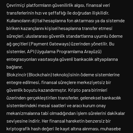
Çevrimiçi platformların güvenilirlik algısı, finansal veri
transferlerinin hızı ve şeffaflığı ile doğrudan ilişkilidir.
Kullanıcıların dijital hesaplarına fon aktarması ya da sistemde
biriken kazançlarını kişisel hesaplarına transfer etmesi
süreçleri, uluslararası güvenlik standartlarına uyumlu ödeme
ağ geçitleri (Payment Gateways) üzerinden yönetilir. Bu
sistemler, API (Uygulama Programlama Arayüzü)
entegrasyonları vasıtasıyla güvenli bankacılık altyapılarına
bağlanır.
Blokzincir (Blockchain) teknolojisinin ödeme sistemlerine
entegre edilmesi, finansal süreçlere merkeziyetsiz bir
güvenlik boyutu kazandırmıştır. Kripto para birimleri
üzerinden gerçekleştirilen transferler, geleneksel bankacılık
sistemlerindeki mesai saatleri ve aracı kurum onay
mekanizmalarına tabi olmadığından işlem sürelerini dakikalar
seviyesine indirir. Her finansal hareketin benzersiz bir
kriptografik hash değeri ile kayıt altına alınması, muhasebe