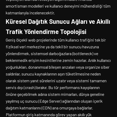
amortisman modelleri ve kullanıcı deneyimi mühendisliği tüm
katmanlarıyla incelenecektir.
Küresel Dağıtık Sunucu Ağları ve Akıllı
Trafik Yönlendirme Topolojisi
Geniş ölçekli web projelerinde tüm kullanıcı trafiğini tek bir
fiziksel veri merkezine ya da tekil bir sunucu havuzuna
yönlendirmek, sistemsel darboğazlara (bottleneck) ve
beklenmedik erişim kesintilerine zemin hazırlar. Anlık kullanıcı
yoğunlukları, donanımsal bileşen arızaları veya organize siber
saldırılar, sunucu kaynaklarının aşırı tüketilmesine neden
olarak sistem yanıt sürelerini uzatır veya sistemi tamamen
servis dışı (crash) bırakır. Bu tür performans kayıplarının
önüne geçebilmek adına sistem mimarları, dünya geneline
yayılmış uç sunucu (Edge Server) ağlarından oluşan içerik
dağıtım katmanlarını (CDN) ana omurgaya bağlarlar.
Platformun giriş katmanında görev yapan akıllı yük