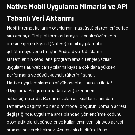
Native Mobil Uygulama Mimarisi ve API
Tabanlı Veri Aktarımı
Mobil internet kullanım oranlarının masaüstü sistemleri geride
bırakması, dijital platformları tarayıcı tabanlı çözümlerin
ötesine geçerek yerel (Native) mobil uygulamalar
geliştirmeye yöneltmiştir. Android ve iOS işletim
sistemlerinin kendi ana programlama dilleriyle yazılan
uygulamalar, web tarayıcılarına kıyasla çok daha yüksek
performans ve düşük kaynak tüketimi sunar.
Native uygulamaların en büyük avantajı, sunucu ile API
(Uygulama Programlama Arayüzü) üzerinden
haberleşmeleridir. Bu durum, alan adı kısıtlamalarından
tamamen bağımsız bir erişim modeli doğurur. Domain adresi
değiştiğinde, uygulama arka plandaki yönlendirme kodunu
otomatik olarak günceller ve kullanıcının yeni bir web adresi
aramasına gerek kalmaz. Ayrıca anlık bildirim (Push