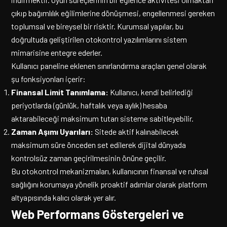
çıkıp bağımlılık eğilimlerine dönüşmesi, engellenmesi gereken
toplumsal ve bireysel bir risktir. Kurumsal yapılar, bu
doğrultuda geliştirilen otokontrol yazılımlarını sistem
mimarisine entegre ederler.
Kullanıcı paneline eklenen sınırlandırma araçları genel olarak
şu fonksiyonları içerir:
Finansal Limit Tanımlama:
Kullanıcı, kendi belirlediği
periyotlarda (günlük, haftalık veya aylık) hesaba
aktarabileceği maksimum tutarı sisteme sabitleyebilir.
Zaman Aşımı Uyarıları:
Sitede aktif kalınabilecek
maksimum süre önceden set edilerek dijital dünyada
kontrolsüz zaman geçirilmesinin önüne geçilir.
Bu otokontrol mekanizmaları, kullanıcının finansal ve ruhsal
sağlığını korumaya yönelik proaktif adımlar olarak platform
altyapısında kalıcı olarak yer alır.
Web Performans Göstergeleri ve