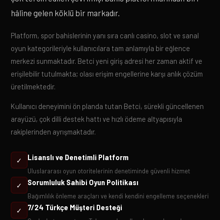
hâline gelen köklü bir markadır.
Platform, spor bahislerinin yanı sıra canlı casino, slot ve sanal
oyun kategorileriyle kullanıcılara tam anlamıyla bir eğlence
merkezi sunmaktadır. Betci yeni giriş adresi her zaman aktif ve
erişilebilir tutulmakta; olası erişim engellerine karşı anlık çözüm
üretilmektedir.
Kullanıcı deneyimini ön planda tutan Betci, sürekli güncellenen
arayüzü, çok dilli destek hattı ve hızlı ödeme altyapısıyla
rakiplerinden ayrışmaktadır.
Lisanslı ve Denetimli Platform
✓
Uluslararası oyun otoritelerinin denetiminde güvenli hizmet
Sorumluluk Sahibi Oyun Politikası
✓
Bağımlılık önleme araçları ve kendi kendini engelleme seçenekleri
7/24 Türkçe Müşteri Desteği
✓