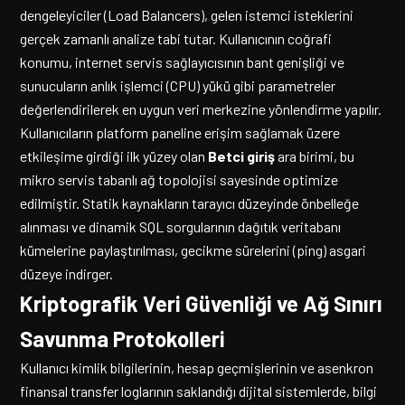
dengeleyiciler (Load Balancers), gelen istemci isteklerini
gerçek zamanlı analize tabi tutar. Kullanıcının coğrafi
konumu, internet servis sağlayıcısının bant genişliği ve
sunucuların anlık işlemci (CPU) yükü gibi parametreler
değerlendirilerek en uygun veri merkezine yönlendirme yapılır.
Kullanıcıların platform paneline erişim sağlamak üzere
etkileşime girdiği ilk yüzey olan
Betci giriş
ara birimi, bu
mikro servis tabanlı ağ topolojisi sayesinde optimize
edilmiştir. Statik kaynakların tarayıcı düzeyinde önbelleğe
alınması ve dinamik SQL sorgularının dağıtık veritabanı
kümelerine paylaştırılması, gecikme sürelerini (ping) asgari
düzeye indirger.
Kriptografik Veri Güvenliği ve Ağ Sınırı
Savunma Protokolleri
Kullanıcı kimlik bilgilerinin, hesap geçmişlerinin ve asenkron
finansal transfer loglarının saklandığı dijital sistemlerde, bilgi