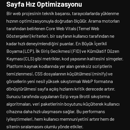
Sayfa Hız Optimizasyonu
Bir web projesinin teknik başarısı, tarayıcılarlarda yüklenme
hızının optimizasyonuyla doğrudan ölçülür. Arama motorları
tarafından belirlenen Core Web Vitals (Temel Web
Göstergeleri) kriterleri, bir sayfanın kullanıcı tarafından ne
kadar hızlı deneyimlendiğini puanlar. En Büyük İçerikli
Boyama (LCP), İlk Giriş Gecikmesi (FID) ve Kümülatif Düzen
Kayması (CLS) gibi metrikler, kod yapısının kalitesini simgeler.
Platform kaynak kodlarında yer alan gereksiz scriptlerin
temizlenmesi, CSS dosyalarının küçültülmesi (minify) ve
görsellerin yeni nesil yüksek sıkıştırmalı WebP formatına
dönüştürülmesi sayfa açılış hızlarını kritik derecede artırır.
Sunucu tarafında uygulanan Gzip veya Brotli sıkıştırma
algoritmaları, veri paketlerinin boyutunu küçülterek kullanıcı
cihazına daha hızlı ulaşmasını sağlar. Bu performans
iyileştirmeleri, hem kullanıcı memnuniyetini artırır hem de
sitenin sıralamasını olumlu yönde etkiler.