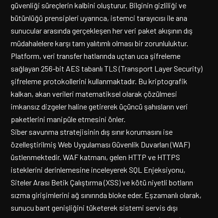
güvenliği süreçlerin kalbini oluşturur. Bilginin gizliliği ve
bütünlüğü prensipleri uyarınca, istemci tarayıcısı ile ana
sunucular arasında gerçekleşen her veri paket akışının dış
müdahalelere karşı tam yalıtımlı olması bir zorunluluktur.
Platform, veri transfer hatlarında uçtan uca şifreleme
sağlayan 256-bit AES tabanlı TLS (Transport Layer Security)
şifreleme protokollerini kullanmaktadır. Bu kriptografik
kalkan, akan verileri matematiksel olarak çözülmesi
imkansız dizgeler haline getirerek üçüncü şahısların veri
paketlerini manipüle etmesini önler.
Siber savunma stratejisinin dış sınır korumasını ise
özelleştirilmiş Web Uygulaması Güvenlik Duvarları (WAF)
üstlenmektedir. WAF katmanı, gelen HTTP ve HTTPS
isteklerini derinlemesine inceleyerek SQL Enjeksiyonu,
Siteler Arası Betik Çalıştırma (XSS) ve kötü niyetli botların
sızma girişimlerini ağ sınırında bloke eder. Eşzamanlı olarak,
sunucu bant genişliğini tüketerek sistemi servis dışı