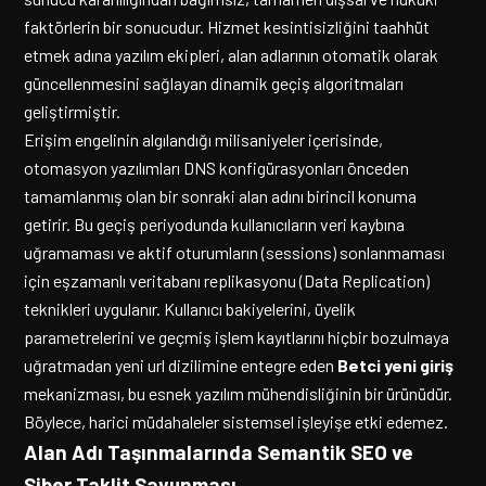
faktörlerin bir sonucudur. Hizmet kesintisizliğini taahhüt
etmek adına yazılım ekipleri, alan adlarının otomatik olarak
güncellenmesini sağlayan dinamik geçiş algoritmaları
geliştirmiştir.
Erişim engelinin algılandığı milisaniyeler içerisinde,
otomasyon yazılımları DNS konfigürasyonları önceden
tamamlanmış olan bir sonraki alan adını birincil konuma
getirir. Bu geçiş periyodunda kullanıcıların veri kaybına
uğramaması ve aktif oturumların (sessions) sonlanmaması
için eşzamanlı veritabanı replikasyonu (Data Replication)
teknikleri uygulanır. Kullanıcı bakiyelerini, üyelik
parametrelerini ve geçmiş işlem kayıtlarını hiçbir bozulmaya
uğratmadan yeni url dizilimine entegre eden
Betci yeni giriş
mekanizması, bu esnek yazılım mühendisliğinin bir ürünüdür.
Böylece, harici müdahaleler sistemsel işleyişe etki edemez.
Alan Adı Taşınmalarında Semantik SEO ve
Siber Taklit Savunması