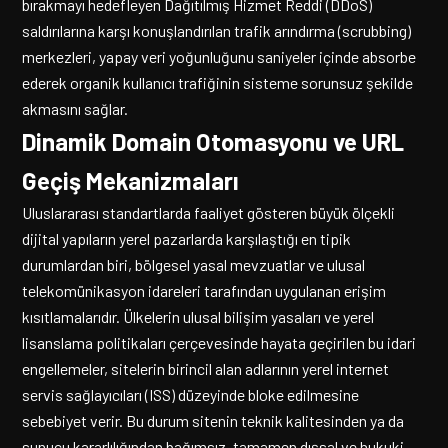
bırakmayı hedefleyen Dağıtılmış Hizmet Reddi (DDoS)
saldırılarına karşı konuşlandırılan trafik arındırma (scrubbing)
merkezleri, yapay veri yoğunluğunu saniyeler içinde absorbe
ederek organik kullanıcı trafiğinin sisteme sorunsuz şekilde
akmasını sağlar.
Dinamik Domain Otomasyonu ve URL
Geçiş Mekanizmaları
Uluslararası standartlarda faaliyet gösteren büyük ölçekli
dijital yapıların yerel pazarlarda karşılaştığı en tipik
durumlardan biri, bölgesel yasal mevzuatlar ve ulusal
telekomünikasyon idareleri tarafından uygulanan erişim
kısıtlamalarıdır. Ülkelerin ulusal bilişim yasaları ve yerel
lisanslama politikaları çerçevesinde hayata geçirilen bu idari
engellemeler, sitelerin birincil alan adlarının yerel internet
servis sağlayıcıları (ISS) düzeyinde bloke edilmesine
sebebiyet verir. Bu durum sitenin teknik kalitesinden ya da
sunucu kararlılığından bağımsız, tamamen dışsal ve hukuki