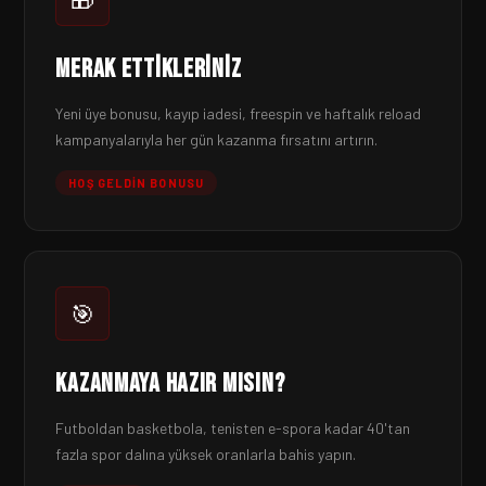
Merak Ettikleriniz
Yeni üye bonusu, kayıp iadesi, freespin ve haftalık reload
kampanyalarıyla her gün kazanma fırsatını artırın.
HOŞ GELDIN BONUSU
🎯
Kazanmaya Hazır mısın?
Futboldan basketbola, tenisten e-spora kadar 40'tan
fazla spor dalına yüksek oranlarla bahis yapın.