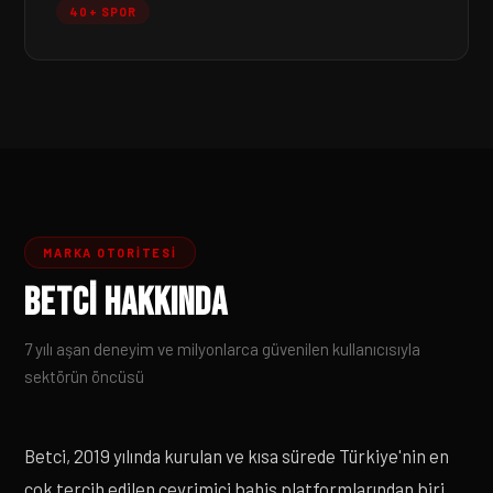
40+ SPOR
MARKA OTORITESI
Betci Hakkında
7 yılı aşan deneyim ve milyonlarca güvenilen kullanıcısıyla
sektörün öncüsü
Betci, 2019 yılında kurulan ve kısa sürede Türkiye'nin en
çok tercih edilen çevrimiçi bahis platformlarından biri