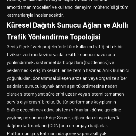
amortisman modelleri ve kullanıcı deneyimi mühendisliği tüm
katmanlarıyla incelenecektir.
Küresel Dağıtık Sunucu Ağları ve Akıllı
Trafik Yönlendirme Topolojisi
Geniş ölçekli web projelerinde tüm kullanıcı trafiğini tek bir
fiziksel veri merkezine ya da tekil bir sunucu havuzuna
yönlendirmek, sistemsel darboğazlara (bottleneck) ve
beklenmedik erişim kesintilerine zemin hazırlar. Anlık kullanıcı
yoğunlukları, donanımsal bileşen arızaları veya organize siber
saldırılar, sunucu kaynaklarının aşırı tüketilmesine neden
olarak sistem yanıt sürelerini uzatır veya sistemi tamamen
servis dışı (crash) bırakır. Bu tür performans kayıplarının
önüne geçebilmek adına sistem mimarları, dünya geneline
yayılmış uç sunucu (Edge Server) ağlarından oluşan içerik
dağıtım katmanlarını (CDN) ana omurgaya bağlarlar.
Platformun giriş katmanında görev yapan akıllı yük