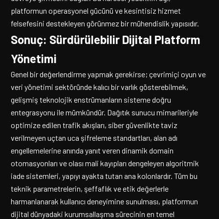
platformun operasyonel gücünü ve kesintisiz hizmet
felsefesini destekleyen görünmez bir mühendislik yapısıdır.
Sonuç: Sürdürülebilir Dijital Platform
Yönetimi
Genel bir değerlendirme yapmak gerekirse; çevrimiçi oyun ve
veri yönetimi sektöründe kalıcı bir varlık gösterebilmek,
gelişmiş teknolojik enstrümanların sisteme doğru
entegrasyonu ile mümkündür. Dağıtık sunucu mimarileriyle
optimize edilen trafik akışları, siber güvenlikte taviz
verilmeyen uçtan uca şifreleme standartları, alan adı
engellemelerine anında yanıt veren dinamik domain
otomasyonları ve olası mali kayıpları dengeleyen algoritmik
iade sistemleri, yapıyı ayakta tutan ana kolonlardır. Tüm bu
teknik parametrelerin, şeffaflık ve etik değerlerle
harmanlanarak kullanıcı deneyimine sunulması, platformun
dijital dünyadaki kurumsallaşma sürecinin en temel