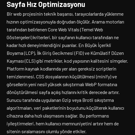
Sayfa Hız Optimizasyonu
Bir web projesinin teknik başarısı, tarayıcılarlarda yüklenme
hızının optimizasyonuyla doğrudan ölçülür. Arama motorları
tarafından belirlenen Core Web Vitals (Temel Web
Göstergeleri) kriterleri, bir sayfanın kullanıcı tarafından ne
kadar hızlı deneyimlendiğini puanlar. En Büyük İçerikli
Boyama (LCP), İlk Giriş Gecikmesi (FID) ve Kümülatif Düzen
Kayması (CLS) gibi metrikler, kod yapısının kalitesini simgeler.
Platform kaynak kodlarında yer alan gereksiz scriptlerin
temizlenmesi, CSS dosyalarının küçültülmesi (minify) ve
görsellerin yeni nesil yüksek sıkıştırmalı WebP formatına
dönüştürülmesi sayfa açılış hızlarını kritik derecede artırır.
Sunucu tarafında uygulanan Gzip veya Brotli sıkıştırma
algoritmaları, veri paketlerinin boyutunu küçülterek kullanıcı
cihazına daha hızlı ulaşmasını sağlar. Bu performans
iyileştirmeleri, hem kullanıcı memnuniyetini artırır hem de
sitenin sıralamasını olumlu yönde etkiler.