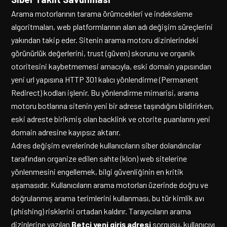
Arama motorlarının tarama örümcekleri ve indeksleme
algoritmaları, web platformlarının alan adı değişim süreçlerini
yakından takip eder. Sitenin arama motoru dizinlerindeki
görünürlük değerlerini, trust (güven) skorunu ve organik
otoritesini kaybetmemesi amacıyla, eski domain yapısından
yeni url yapısına HTTP 301 kalıcı yönlendirme (Permanent
Redirect) kodları işlenir. Bu yönlendirme mimarisi, arama
motoru botlarına sitenin yeni bir adrese taşındığını bildirirken,
eski adreste birikmiş olan backlink ve otorite puanlarını yeni
domain adresine kayıpsız aktarır.
Adres değişim evrelerinde kullanıcıların siber dolandırıcılar
tarafından organize edilen sahte (klon) web sitelerine
yönlenmesini engellemek, bilgi güvenliğinin en kritik
aşamasıdır. Kullanıcıların arama motorları üzerinde doğru ve
doğrulanmış arama terimlerini kullanması, bu tür kimlik avı
(phishing) risklerini ortadan kaldırır. Tarayıcıların arama
dizinlerine yazılan
Betci yeni giriş adresi
sorgusu, kullanıcıyı