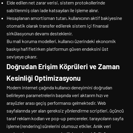
Elde edilen net zarar verisi, sistem protokollerinde
sabitlenmiş olan iade katsayıları ile işleme alınır.
Hesaplanan amortisman tutarı, kullanıcının aktif bakiyesine
otomatik olarak transfer edilerek sistem içi finansal
sirkülasyonun devamı desteklenir.
Bu mali koruma modelleri, kullanıcı üzerindeki ekonomik
baskıyı hafifletirken platformun güven endeksini üst
seviyeye çıkarır.
Doğrudan Erişim Köprüleri ve Zaman
Kesinliği Optimizasyonu
Modern internet çağında kullanıcı deneyimini doğrudan
belirleyen parametrelerin başında veri aktarım hızı ve
arayüzler arası geçiş performansı gelmektedir. Web
sayfalarında yer alan gereksiz yönlendirme scriptleri, üçüncü
taraf reklam kodları ve pop-up pencereler, tarayıcıların sayfa
işleme (rendering) sürelerini olumsuz etkiler. Anlık veri