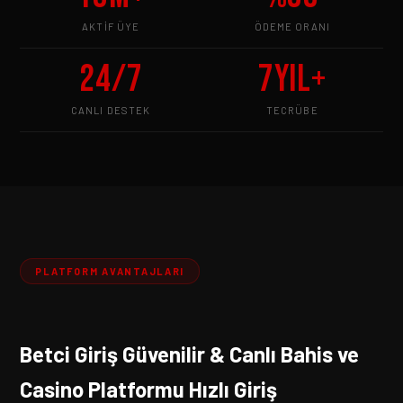
AKTIF ÜYE
ÖDEME ORANI
24/7
7yıl+
CANLI DESTEK
TECRÜBE
PLATFORM AVANTAJLARI
Betci Giriş Güvenilir & Canlı Bahis ve
Casino Platformu Hızlı Giriş