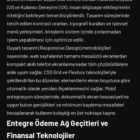
(UI) ve Kullanıcı Deneyimi (UX), insan-bilgisayar etkileşiminin
niteliğini belirleyen temel disiplinlerdir. Tasarım süreçlerinde
tercih edilen kontrast oranları, tipografi kuralları ve işlevsel
menü yerleşimleri, bireylerin sistem içinde zorlanmadan
işlem yapabilmesi için optimize edilir.
Duyarlı tasarım (Responsive Design) metodolojileri
sayesinde, web sayfalarının tamamı masaüstü ekranlardan
kompakt akıllı telefon ekranlarına kadar tüm çözünürlüklere
anlık uyum sağlar. CSS Grid ve Flexbox teknolojileriyle
şekillendirilen bu düzenler, elementlerin ekran boyutuna göre
otomatik olarak yeniden ölçeklenmesini sağlar. Mobil
entegrasyon süreçlerinde, dokunmatik ekran hassasiyetine
uygun buton genişlikleri ve minimum kaydırma mesafeleri
hesaplanarak kullanım kolaylığı en üst noktaya taşınır.
Entegre Ödeme Ağ Geçitleri ve
Finansal Teknolojiler