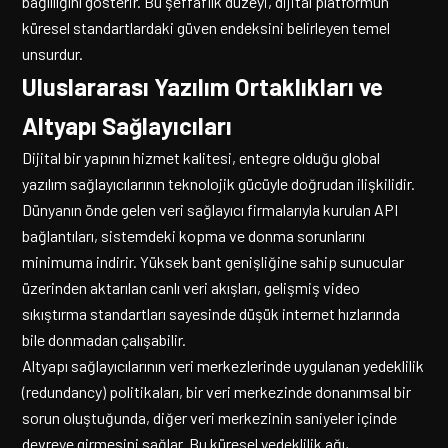
bağlılığını gösterir. Bu şeffaflık düzeyi, dijital platformun
küresel standartlardaki güven endeksini belirleyen temel
unsurdur.
Uluslararası Yazılım Ortaklıkları ve
Altyapı Sağlayıcıları
Dijital bir yapının hizmet kalitesi, entegre olduğu global
yazılım sağlayıcılarının teknolojik gücüyle doğrudan ilişkilidir.
Dünyanın önde gelen veri sağlayıcı firmalarıyla kurulan API
bağlantıları, sistemdeki kopma ve donma sorunlarını
minimuma indirir. Yüksek bant genişliğine sahip sunucular
üzerinden aktarılan canlı veri akışları, gelişmiş video
sıkıştırma standartları sayesinde düşük internet hızlarında
bile donmadan çalışabilir.
Altyapı sağlayıcılarının veri merkezlerinde uygulanan yedeklilik
(redundancy) politikaları, bir veri merkezinde donanımsal bir
sorun oluştuğunda, diğer veri merkezinin saniyeler içinde
devreye girmesini sağlar. Bu küresel yedeklilik ağı,