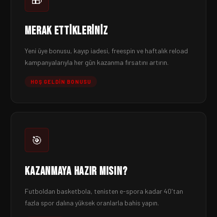
Merak Ettikleriniz
Yeni üye bonusu, kayıp iadesi, freespin ve haftalık reload
kampanyalarıyla her gün kazanma fırsatını artırın.
HOŞ GELDIN BONUSU
🎯
Kazanmaya Hazır mısın?
Futboldan basketbola, tenisten e-spora kadar 40'tan
fazla spor dalına yüksek oranlarla bahis yapın.