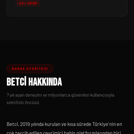
40+ SPOR
MARKA OTORITESI
Betci Hakkında
7 yılı aşan deneyim ve milyonlarca güvenilen kullanıcısıyla
sektörün öncüsü
Betci, 2019 yılında kurulan ve kısa sürede Türkiye'nin en
çok tercih edilen çevrimiçi bahis platformlarından biri