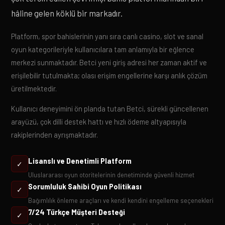
hâline gelen köklü bir markadır.
Platform, spor bahislerinin yanı sıra canlı casino, slot ve sanal
oyun kategorileriyle kullanıcılara tam anlamıyla bir eğlence
merkezi sunmaktadır. Betci yeni giriş adresi her zaman aktif ve
erişilebilir tutulmakta; olası erişim engellerine karşı anlık çözüm
üretilmektedir.
Kullanıcı deneyimini ön planda tutan Betci, sürekli güncellenen
arayüzü, çok dilli destek hattı ve hızlı ödeme altyapısıyla
rakiplerinden ayrışmaktadır.
Lisanslı ve Denetimli Platform
✓
Uluslararası oyun otoritelerinin denetiminde güvenli hizmet
Sorumluluk Sahibi Oyun Politikası
✓
Bağımlılık önleme araçları ve kendi kendini engelleme seçenekleri
7/24 Türkçe Müşteri Desteği
✓