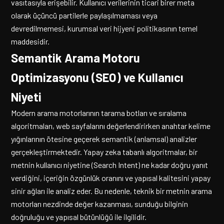
vasıtasıyla erişebilir. Kullanıcı verilerinin ticari birer meta
olarak üçüncü partilerle paylaşılmaması veya
devredilmemesi, kurumsal veri hijyeni politikasının temel
maddesidir.
Semantik Arama Motoru
Optimizasyonu (SEO) ve Kullanıcı
Niyeti
Modern arama motorlarının tarama botları ve sıralama
algoritmaları, web sayfalarını değerlendirirken anahtar kelime
yığınlarının ötesine geçerek semantik (anlamsal) analizler
gerçekleştirmektedir. Yapay zeka tabanlı algoritmalar, bir
metnin kullanıcı niyetine (Search Intent) ne kadar doğru yanıt
verdiğini, içeriğin özgünlük oranını ve yapısal kalitesini yapay
sinir ağları ile analiz eder. Bu nedenle, teknik bir metnin arama
motorları nezdinde değer kazanması, sunduğu bilginin
doğruluğu ve yapısal bütünlüğü ile ilgilidir.