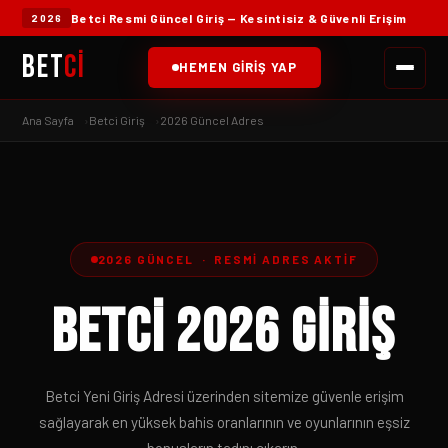
Betci Resmi Güncel Giriş — Kesintisiz & Güvenli Erişim
2026
Bet
Ci
HEMEN GIRIŞ YAP
Ana Sayfa
Betci Giriş
2026 Güncel Adres
2026 GÜNCEL · RESMI ADRES AKTIF
Betci 2026 GİRİŞ
Betci Yeni Giriş Adresi üzerinden sitemize güvenle erişim
sağlayarak en yüksek bahis oranlarının ve oyunlarının eşsiz