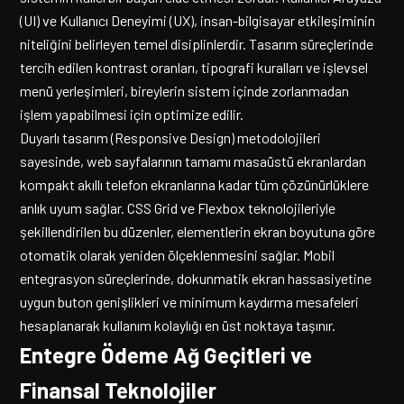
(UI) ve Kullanıcı Deneyimi (UX), insan-bilgisayar etkileşiminin
niteliğini belirleyen temel disiplinlerdir. Tasarım süreçlerinde
tercih edilen kontrast oranları, tipografi kuralları ve işlevsel
menü yerleşimleri, bireylerin sistem içinde zorlanmadan
işlem yapabilmesi için optimize edilir.
Duyarlı tasarım (Responsive Design) metodolojileri
sayesinde, web sayfalarının tamamı masaüstü ekranlardan
kompakt akıllı telefon ekranlarına kadar tüm çözünürlüklere
anlık uyum sağlar. CSS Grid ve Flexbox teknolojileriyle
şekillendirilen bu düzenler, elementlerin ekran boyutuna göre
otomatik olarak yeniden ölçeklenmesini sağlar. Mobil
entegrasyon süreçlerinde, dokunmatik ekran hassasiyetine
uygun buton genişlikleri ve minimum kaydırma mesafeleri
hesaplanarak kullanım kolaylığı en üst noktaya taşınır.
Entegre Ödeme Ağ Geçitleri ve
Finansal Teknolojiler