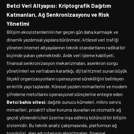
Betci Veri Altyapısı: Kriptografik Dağıtım
Katmanları, Ağ Senkronizasyonu ve Risk
Yönetimi
Bilişim ekosistemlerinin her geçen gün daha karmaşık ve
dinamik yazılımsal yapılara bürünmesi, kitlesel veri trafiği
yöneten internet altyapılarının teknik standartlarını radikal bir
biçimde yukarı çekmektedir. Anlık veri işleme kabiliyeti,
finansal senkronizasyon mekanizmaları, asenkron sorgu
yönetimleri ve veritabanı kararlılığı, dijital hizmet sunan büyük
ölçekli organizasyonların operasyonel sürekliliğini belirleyen
en kritik yapı taşlarıdır. Küresel yazılım mimarilerini ve modern
şifreleme metotlarını operasyonel süreçlerine entegre eden
Betci bahis sitesi
; dağıtık sunucu kümeleri, mikro servis
mimarileri, proaktif siber koruma duvarları ve otomatik ağ
geçidi yönlendiricileri üzerine inşa edilmiş bütüncül bir bilişim
sistemidir. Bu teknik analiz çalışmasında, platformun ağ
topolojisi, alan adı rotasyon algoritmaları, finansal