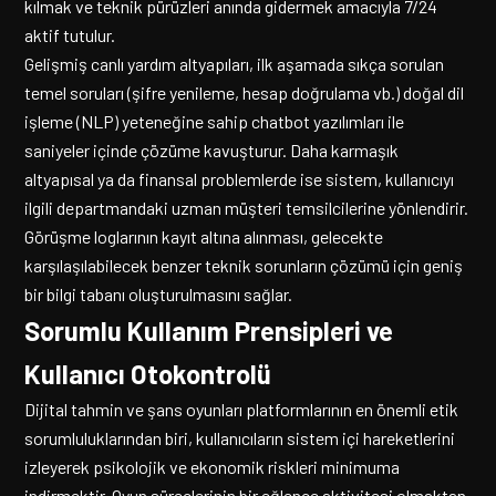
kılmak ve teknik pürüzleri anında gidermek amacıyla 7/24
aktif tutulur.
Gelişmiş canlı yardım altyapıları, ilk aşamada sıkça sorulan
temel soruları (şifre yenileme, hesap doğrulama vb.) doğal dil
işleme (NLP) yeteneğine sahip chatbot yazılımları ile
saniyeler içinde çözüme kavuşturur. Daha karmaşık
altyapısal ya da finansal problemlerde ise sistem, kullanıcıyı
ilgili departmandaki uzman müşteri temsilcilerine yönlendirir.
Görüşme loglarının kayıt altına alınması, gelecekte
karşılaşılabilecek benzer teknik sorunların çözümü için geniş
bir bilgi tabanı oluşturulmasını sağlar.
Sorumlu Kullanım Prensipleri ve
Kullanıcı Otokontrolü
Dijital tahmin ve şans oyunları platformlarının en önemli etik
sorumluluklarından biri, kullanıcıların sistem içi hareketlerini
izleyerek psikolojik ve ekonomik riskleri minimuma
indirmektir. Oyun süreçlerinin bir eğlence aktivitesi olmaktan