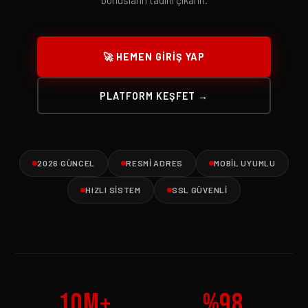
bonusların tadını çıkarın.
🚀 HEMEN GIRIŞ YAP
PLATFORM KEŞFET →
2026 GÜNCEL
RESMI ADRES
MOBIL UYUMLU
HIZLI SISTEM
SSL GÜVENLI
10M+
%98