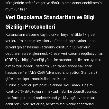
süreçlerinin şeffaf ve geriye dönük olarak denetlenebilmesini
mümkün kılar.
Veri Depolama Standartları ve Bilgi
Gizliliği Protokolleri
Kullanıcıların sisteme kayıt olurken beyan ettikleri kişisel
veriler, kimlik tanımlayıcıları ve finansal log kayıtları siber
güvenliğin en hassas katmanını oluşturur. Bu verilerin
depolanması ve işlenmesi, küresel veri koruma regülasyonları
(GDPR) ve bilgi güvenliği yönetim standartları ile tam uyumlu
olmak zorundadır. Platform, veri tabanlarında saklanan
hassas verileri AES-256 (Advanced Encryption Standard)
şifreleme algoritması kullanarak korur.
Kurum içi veri erişim politikalarında "Rol Tabanlı Erişim
Kontrolü" (RBAC) uygulanmaktadır. Bu ilke doğrultusunda,
platform personeli sadece kendi yetki ve görev tanımları
dahilindeki veri setlerine, benzersiz güvenlik anahtarları