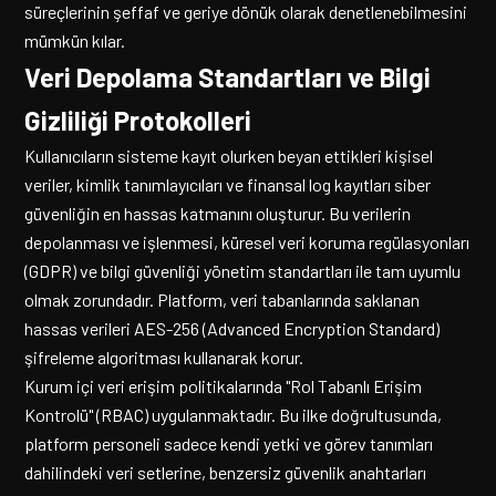
süreçlerinin şeffaf ve geriye dönük olarak denetlenebilmesini
mümkün kılar.
Veri Depolama Standartları ve Bilgi
Gizliliği Protokolleri
Kullanıcıların sisteme kayıt olurken beyan ettikleri kişisel
veriler, kimlik tanımlayıcıları ve finansal log kayıtları siber
güvenliğin en hassas katmanını oluşturur. Bu verilerin
depolanması ve işlenmesi, küresel veri koruma regülasyonları
(GDPR) ve bilgi güvenliği yönetim standartları ile tam uyumlu
olmak zorundadır. Platform, veri tabanlarında saklanan
hassas verileri AES-256 (Advanced Encryption Standard)
şifreleme algoritması kullanarak korur.
Kurum içi veri erişim politikalarında "Rol Tabanlı Erişim
Kontrolü" (RBAC) uygulanmaktadır. Bu ilke doğrultusunda,
platform personeli sadece kendi yetki ve görev tanımları
dahilindeki veri setlerine, benzersiz güvenlik anahtarları