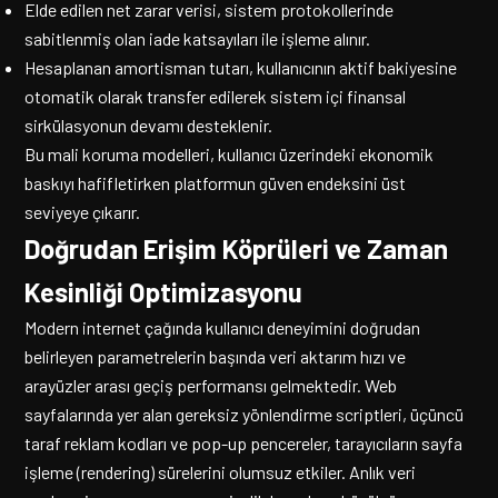
Elde edilen net zarar verisi, sistem protokollerinde
sabitlenmiş olan iade katsayıları ile işleme alınır.
Hesaplanan amortisman tutarı, kullanıcının aktif bakiyesine
otomatik olarak transfer edilerek sistem içi finansal
sirkülasyonun devamı desteklenir.
Bu mali koruma modelleri, kullanıcı üzerindeki ekonomik
baskıyı hafifletirken platformun güven endeksini üst
seviyeye çıkarır.
Doğrudan Erişim Köprüleri ve Zaman
Kesinliği Optimizasyonu
Modern internet çağında kullanıcı deneyimini doğrudan
belirleyen parametrelerin başında veri aktarım hızı ve
arayüzler arası geçiş performansı gelmektedir. Web
sayfalarında yer alan gereksiz yönlendirme scriptleri, üçüncü
taraf reklam kodları ve pop-up pencereler, tarayıcıların sayfa
işleme (rendering) sürelerini olumsuz etkiler. Anlık veri