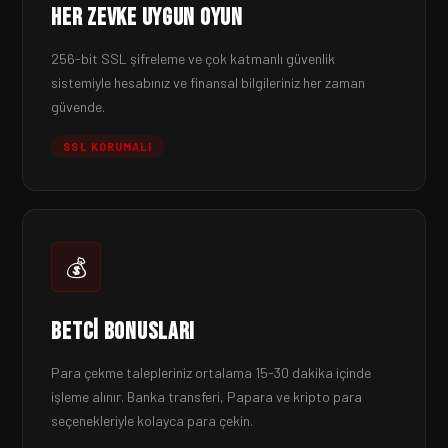
Her Zevke Uygun Oyun
256-bit SSL şifreleme ve çok katmanlı güvenlik
sistemiyle hesabınız ve finansal bilgileriniz her zaman
güvende.
SSL KORUMALI
💰
Betci Bonusları
Para çekme talepleriniz ortalama 15-30 dakika içinde
işleme alınır. Banka transferi, Papara ve kripto para
seçenekleriyle kolayca para çekin.