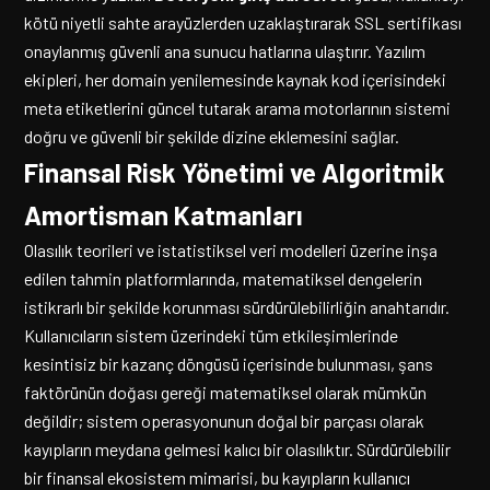
kötü niyetli sahte arayüzlerden uzaklaştırarak SSL sertifikası
onaylanmış güvenli ana sunucu hatlarına ulaştırır. Yazılım
ekipleri, her domain yenilemesinde kaynak kod içerisindeki
meta etiketlerini güncel tutarak arama motorlarının sistemi
doğru ve güvenli bir şekilde dizine eklemesini sağlar.
Finansal Risk Yönetimi ve Algoritmik
Amortisman Katmanları
Olasılık teorileri ve istatistiksel veri modelleri üzerine inşa
edilen tahmin platformlarında, matematiksel dengelerin
istikrarlı bir şekilde korunması sürdürülebilirliğin anahtarıdır.
Kullanıcıların sistem üzerindeki tüm etkileşimlerinde
kesintisiz bir kazanç döngüsü içerisinde bulunması, şans
faktörünün doğası gereği matematiksel olarak mümkün
değildir; sistem operasyonunun doğal bir parçası olarak
kayıpların meydana gelmesi kalıcı bir olasılıktır. Sürdürülebilir
bir finansal ekosistem mimarisi, bu kayıpların kullanıcı