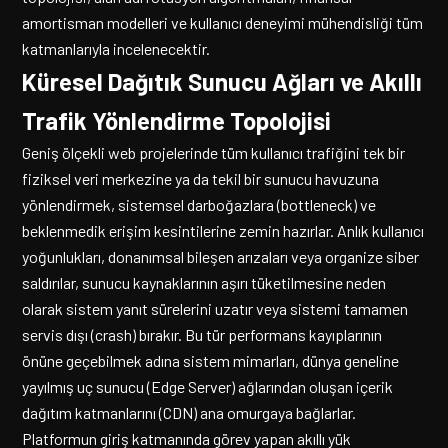
amortisman modelleri ve kullanıcı deneyimi mühendisliği tüm
katmanlarıyla incelenecektir.
Küresel Dağıtık Sunucu Ağları ve Akıllı
Trafik Yönlendirme Topolojisi
Geniş ölçekli web projelerinde tüm kullanıcı trafiğini tek bir
fiziksel veri merkezine ya da tekil bir sunucu havuzuna
yönlendirmek, sistemsel darboğazlara (bottleneck) ve
beklenmedik erişim kesintilerine zemin hazırlar. Anlık kullanıcı
yoğunlukları, donanımsal bileşen arızaları veya organize siber
saldırılar, sunucu kaynaklarının aşırı tüketilmesine neden
olarak sistem yanıt sürelerini uzatır veya sistemi tamamen
servis dışı (crash) bırakır. Bu tür performans kayıplarının
önüne geçebilmek adına sistem mimarları, dünya geneline
yayılmış uç sunucu (Edge Server) ağlarından oluşan içerik
dağıtım katmanlarını (CDN) ana omurgaya bağlarlar.
Platformun giriş katmanında görev yapan akıllı yük