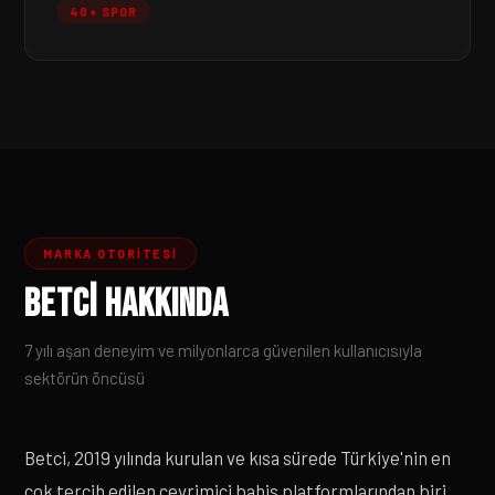
40+ SPOR
MARKA OTORITESI
Betci Hakkında
7 yılı aşan deneyim ve milyonlarca güvenilen kullanıcısıyla
sektörün öncüsü
Betci, 2019 yılında kurulan ve kısa sürede Türkiye'nin en
çok tercih edilen çevrimiçi bahis platformlarından biri