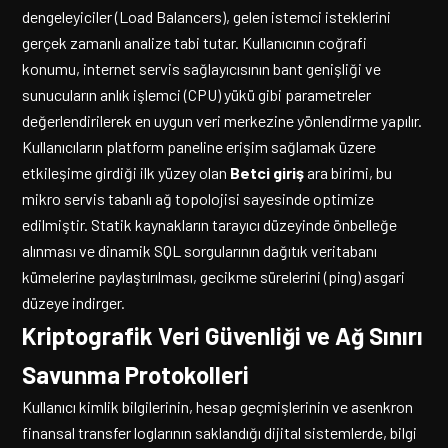
dengeleyiciler (Load Balancers), gelen istemci isteklerini
gerçek zamanlı analize tabi tutar. Kullanıcının coğrafi
konumu, internet servis sağlayıcısının bant genişliği ve
sunucuların anlık işlemci (CPU) yükü gibi parametreler
değerlendirilerek en uygun veri merkezine yönlendirme yapılır.
Kullanıcıların platform paneline erişim sağlamak üzere
etkileşime girdiği ilk yüzey olan
Betci giriş
ara birimi, bu
mikro servis tabanlı ağ topolojisi sayesinde optimize
edilmiştir. Statik kaynakların tarayıcı düzeyinde önbelleğe
alınması ve dinamik SQL sorgularının dağıtık veritabanı
kümelerine paylaştırılması, gecikme sürelerini (ping) asgari
düzeye indirger.
Kriptografik Veri Güvenliği ve Ağ Sınırı
Savunma Protokolleri
Kullanıcı kimlik bilgilerinin, hesap geçmişlerinin ve asenkron
finansal transfer loglarının saklandığı dijital sistemlerde, bilgi