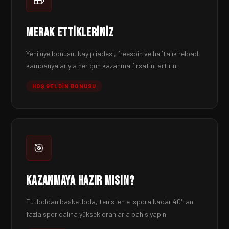
Merak Ettikleriniz
Yeni üye bonusu, kayıp iadesi, freespin ve haftalık reload
kampanyalarıyla her gün kazanma fırsatını artırın.
HOŞ GELDIN BONUSU
🎯
Kazanmaya Hazır mısın?
Futboldan basketbola, tenisten e-spora kadar 40'tan
fazla spor dalına yüksek oranlarla bahis yapın.