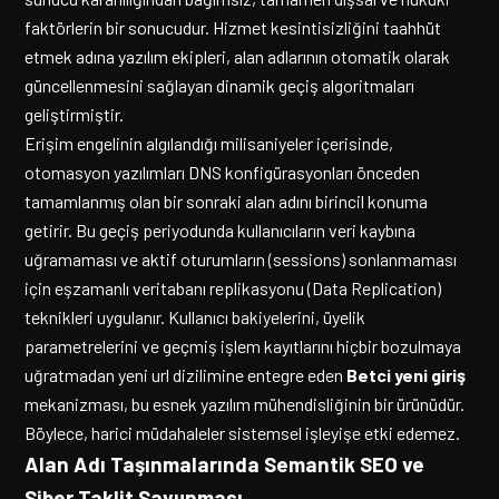
faktörlerin bir sonucudur. Hizmet kesintisizliğini taahhüt
etmek adına yazılım ekipleri, alan adlarının otomatik olarak
güncellenmesini sağlayan dinamik geçiş algoritmaları
geliştirmiştir.
Erişim engelinin algılandığı milisaniyeler içerisinde,
otomasyon yazılımları DNS konfigürasyonları önceden
tamamlanmış olan bir sonraki alan adını birincil konuma
getirir. Bu geçiş periyodunda kullanıcıların veri kaybına
uğramaması ve aktif oturumların (sessions) sonlanmaması
için eşzamanlı veritabanı replikasyonu (Data Replication)
teknikleri uygulanır. Kullanıcı bakiyelerini, üyelik
parametrelerini ve geçmiş işlem kayıtlarını hiçbir bozulmaya
uğratmadan yeni url dizilimine entegre eden
Betci yeni giriş
mekanizması, bu esnek yazılım mühendisliğinin bir ürünüdür.
Böylece, harici müdahaleler sistemsel işleyişe etki edemez.
Alan Adı Taşınmalarında Semantik SEO ve
Siber Taklit Savunması