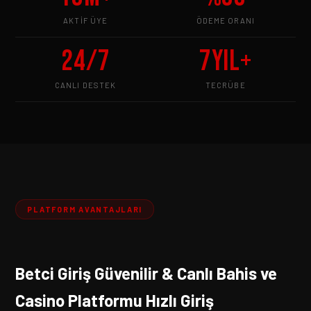
AKTIF ÜYE
ÖDEME ORANI
24/7
7yıl+
CANLI DESTEK
TECRÜBE
PLATFORM AVANTAJLARI
Betci Giriş Güvenilir & Canlı Bahis ve
Casino Platformu Hızlı Giriş