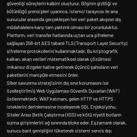
güvenliği süreçlerin kalbini oluşturur. Bilginin gizliliği ve
bütünlüğü prensipleri uyarınca, istemci tarayıcısı ile ana
sunucular arasında gerçekleşen her veri paket akışının dış
müdahalelere karşı tam yalıtımlı olması bir zorunluluktur.
Platform, veri transfer hatlarında uçtan uca şifreleme
sağlayan 256-bit AES tabanlı TLS (Transport Layer Security)
şifreleme protokollerini kullanmaktadır. Bu kriptografik
kalkan, akan verileri matematiksel olarak çözülmesi
imkansız dizgeler haline getirerek üçüncü şahısların veri
paketlerini manipüle etmesini önler.
Siber savunma stratejisinin dış sınır korumasını ise
özelleştirilmiş Web Uygulaması Güvenlik Duvarları (WAF)
üstlenmektedir. WAF katmanı, gelen HTTP ve HTTPS
isteklerini derinlemesine inceleyerek SQL Enjeksiyonu,
Siteler Arası Betik Çalıştırma (XSS) ve kötü niyetli botların
sızma girişimlerini ağ sınırında bloke eder. Eşzamanlı olarak,
sunucu bant genişliğini tüketerek sistemi servis dışı