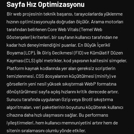
Sayfa Hız Optimizasyonu
Bir web projesinin teknik başarısı, tarayıcılarlarda yüklenme
hızının optimizasyonuyla doğrudan ölçülür. Arama motorları
tarafından belirlenen Core Web Vitals (Temel Web
Göstergeleri) kriterleri, bir sayfanın kullanıcı tarafından ne
kadar hızlı deneyimlendiğini puanlar. En Büyük İçerikli
Boyama (LCP), İlk Giriş Gecikmesi (FID) ve Kümülatif Düzen
Kayması (CLS) gibi metrikler, kod yapısının kalitesini simgeler.
Platform kaynak kodlarında yer alan gereksiz scriptlerin
temizlenmesi, CSS dosyalarının küçültülmesi (minify) ve
görsellerin yeni nesil yüksek sıkıştırmalı WebP formatına
dönüştürülmesi sayfa açılış hızlarını kritik derecede artırır.
Sunucu tarafında uygulanan Gzip veya Brotli sıkıştırma
algoritmaları, veri paketlerinin boyutunu küçülterek kullanıcı
cihazına daha hızlı ulaşmasını sağlar. Bu performans
iyileştirmeleri, hem kullanıcı memnuniyetini artırır hem de
sitenin sıralamasını olumlu yönde etkiler.