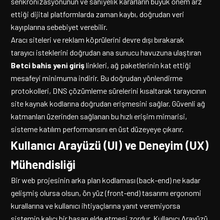
senkronizasyonunun ve saniyelik kararların büyük önem arz
ettiği dijital platformlarda zaman kaybı, doğrudan veri
kayıplarına sebebiyet verebilir.
Aracı siteleri ve reklam köprülerini devre dışı bırakarak
tarayıcı isteklerini doğrudan ana sunucu havuzuna ulaştıran
Betci bahis yeni giriş
linkleri, ağ paketlerinin kat ettiği
mesafeyi minimuma indirir. Bu doğrudan yönlendirme
protokolleri, DNS çözümleme sürelerini kısaltarak tarayıcının
site kaynak kodlarına doğrudan erişmesini sağlar. Güvenli ağ
katmanları üzerinden sağlanan bu hızlı erişim mimarisi,
sisteme katılım performansını en üst düzeyeye çıkarır.
Kullanıcı Arayüzü (UI) ve Deneyim (UX)
Mühendisliği
Bir web projesinin arka plan kodlaması (back-end) ne kadar
gelişmiş olursa olsun, ön yüz (front-end) tasarımı ergonomi
kurallarına ve kullanıcı ihtiyaçlarına yanıt veremiyorsa
sistemin kalıcı bir başarı elde etmesi zordur. Kullanıcı Arayüzü