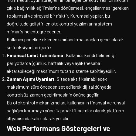
çıkıp bağımlılık eğilimlerine dönüşmesi, engellenmesi gereken
toplumsal ve bireysel bir risktir. Kurumsal yapılar, bu
doğrultuda geliştirilen otokontrol yazılımlarını sistem
mimarisine entegre ederler.
Kullanıcı paneline eklenen sınırlandırma araçları genel olarak
şu fonksiyonları içerir:
Finansal Limit Tanımlama:
Kullanıcı, kendi belirlediği
periyotlarda (günlük, haftalık veya aylık) hesaba
aktarabileceği maksimum tutarı sisteme sabitleyebilir.
Zaman Aşımı Uyarıları:
Sitede aktif kalınabilecek
maksimum süre önceden set edilerek dijital dünyada
kontrolsüz zaman geçirilmesinin önüne geçilir.
Bu otokontrol mekanizmaları, kullanıcının finansal ve ruhsal
sağlığını korumaya yönelik proaktif adımlar olarak platform
altyapısında kalıcı olarak yer alır.
Web Performans Göstergeleri ve