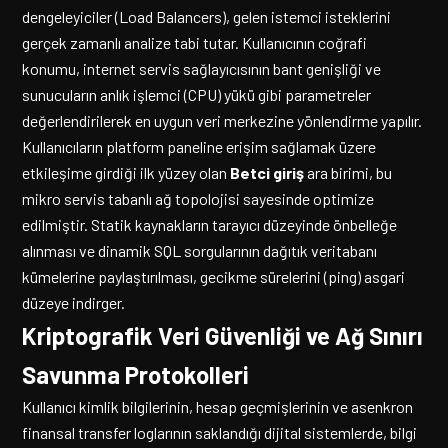
dengeleyiciler (Load Balancers), gelen istemci isteklerini
gerçek zamanlı analize tabi tutar. Kullanıcının coğrafi
konumu, internet servis sağlayıcısının bant genişliği ve
sunucuların anlık işlemci (CPU) yükü gibi parametreler
değerlendirilerek en uygun veri merkezine yönlendirme yapılır.
Kullanıcıların platform paneline erişim sağlamak üzere
etkileşime girdiği ilk yüzey olan
Betci giriş
ara birimi, bu
mikro servis tabanlı ağ topolojisi sayesinde optimize
edilmiştir. Statik kaynakların tarayıcı düzeyinde önbelleğe
alınması ve dinamik SQL sorgularının dağıtık veritabanı
kümelerine paylaştırılması, gecikme sürelerini (ping) asgari
düzeye indirger.
Kriptografik Veri Güvenliği ve Ağ Sınırı
Savunma Protokolleri
Kullanıcı kimlik bilgilerinin, hesap geçmişlerinin ve asenkron
finansal transfer loglarının saklandığı dijital sistemlerde, bilgi