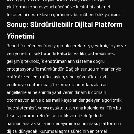
platformun operasyonel gücünü ve kesintisiz hizmet
felsefesini destekleyen görünmez bir mühendislik yapısıdır.
Sonuç: Sürdürülebilir Dijital Platform
Yönetimi
Genel bir değerlendirme yapmak gerekirse; çevrimiçi oyun ve
veri yönetimi sektöründe kalıcı bir varlık gösterebilmek,
gelişmiş teknolojik enstrümanların sisteme doğru
entegrasyonu ile mümkündür. Dağıtık sunucu mimarileriyle
optimize edilen trafik akışları, siber güvenlikte taviz
verilmeyen uçtan uca şifreleme standartları, alan adı
engellemelerine anında yanıt veren dinamik domain
otomasyonları ve olası mali kayıpları dengeleyen algoritmik
iade sistemleri, yapıyı ayakta tutan ana kolonlardır. Tüm bu
teknik parametrelerin, şeffaflık ve etik değerlerle
harmanlanarak kullanıcı deneyimine sunulması, platformun
dijital dünyadaki kurumsallaşma sürecinin en temel