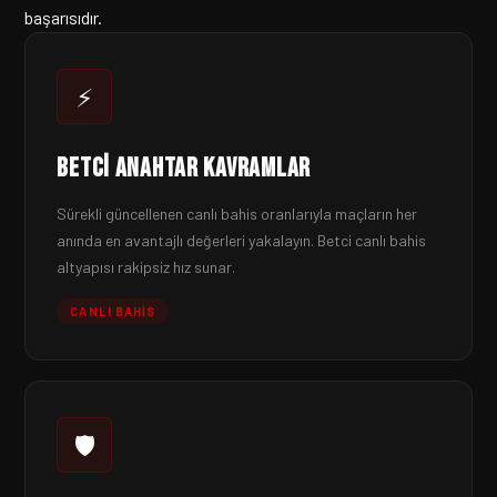
başarısıdır.
⚡
Betci Anahtar Kavramlar
Sürekli güncellenen canlı bahis oranlarıyla maçların her
anında en avantajlı değerleri yakalayın. Betci canlı bahis
altyapısı rakipsiz hız sunar.
CANLI BAHIS
🛡️