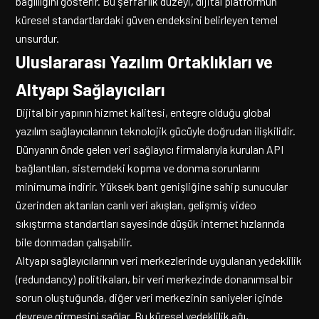
bağlılığını gösterir. Bu şeffaflık düzeyi, dijital platformun
küresel standartlardaki güven endeksini belirleyen temel
unsurdur.
Uluslararası Yazılım Ortaklıkları ve
Altyapı Sağlayıcıları
Dijital bir yapının hizmet kalitesi, entegre olduğu global
yazılım sağlayıcılarının teknolojik gücüyle doğrudan ilişkilidir.
Dünyanın önde gelen veri sağlayıcı firmalarıyla kurulan API
bağlantıları, sistemdeki kopma ve donma sorunlarını
minimuma indirir. Yüksek bant genişliğine sahip sunucular
üzerinden aktarılan canlı veri akışları, gelişmiş video
sıkıştırma standartları sayesinde düşük internet hızlarında
bile donmadan çalışabilir.
Altyapı sağlayıcılarının veri merkezlerinde uygulanan yedeklilik
(redundancy) politikaları, bir veri merkezinde donanımsal bir
sorun oluştuğunda, diğer veri merkezinin saniyeler içinde
devreye girmesini sağlar. Bu küresel yedeklilik ağı,