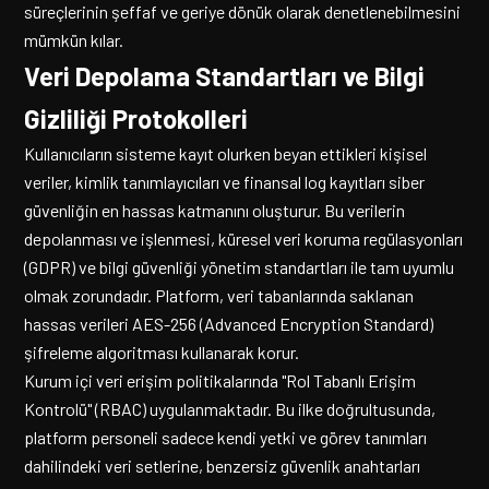
süreçlerinin şeffaf ve geriye dönük olarak denetlenebilmesini
mümkün kılar.
Veri Depolama Standartları ve Bilgi
Gizliliği Protokolleri
Kullanıcıların sisteme kayıt olurken beyan ettikleri kişisel
veriler, kimlik tanımlayıcıları ve finansal log kayıtları siber
güvenliğin en hassas katmanını oluşturur. Bu verilerin
depolanması ve işlenmesi, küresel veri koruma regülasyonları
(GDPR) ve bilgi güvenliği yönetim standartları ile tam uyumlu
olmak zorundadır. Platform, veri tabanlarında saklanan
hassas verileri AES-256 (Advanced Encryption Standard)
şifreleme algoritması kullanarak korur.
Kurum içi veri erişim politikalarında "Rol Tabanlı Erişim
Kontrolü" (RBAC) uygulanmaktadır. Bu ilke doğrultusunda,
platform personeli sadece kendi yetki ve görev tanımları
dahilindeki veri setlerine, benzersiz güvenlik anahtarları