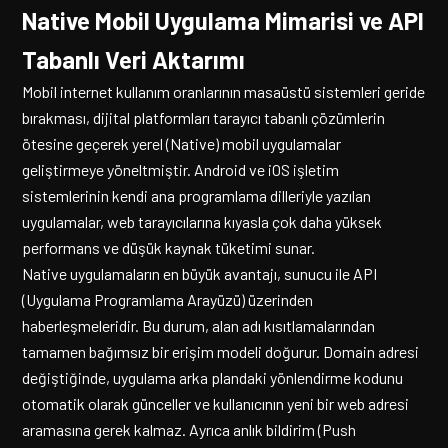
Native Mobil Uygulama Mimarisi ve API
Tabanlı Veri Aktarımı
Mobil internet kullanım oranlarının masaüstü sistemleri geride
bırakması, dijital platformları tarayıcı tabanlı çözümlerin
ötesine geçerek yerel (Native) mobil uygulamalar
geliştirmeye yöneltmiştir. Android ve iOS işletim
sistemlerinin kendi ana programlama dilleriyle yazılan
uygulamalar, web tarayıcılarına kıyasla çok daha yüksek
performans ve düşük kaynak tüketimi sunar.
Native uygulamaların en büyük avantajı, sunucu ile API
(Uygulama Programlama Arayüzü) üzerinden
haberleşmeleridir. Bu durum, alan adı kısıtlamalarından
tamamen bağımsız bir erişim modeli doğurur. Domain adresi
değiştiğinde, uygulama arka plandaki yönlendirme kodunu
otomatik olarak günceller ve kullanıcının yeni bir web adresi
aramasına gerek kalmaz. Ayrıca anlık bildirim (Push