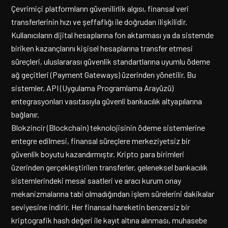
Çevrimiçi platformların güvenilirlik algısı, finansal veri
transferlerinin hızı ve şeffaflığı ile doğrudan ilişkilidir.
Kullanıcıların dijital hesaplarına fon aktarması ya da sistemde
biriken kazançlarını kişisel hesaplarına transfer etmesi
süreçleri, uluslararası güvenlik standartlarına uyumlu ödeme
ağ geçitleri (Payment Gateways) üzerinden yönetilir. Bu
sistemler, API (Uygulama Programlama Arayüzü)
entegrasyonları vasıtasıyla güvenli bankacılık altyapılarına
bağlanır.
Blokzincir (Blockchain) teknolojisinin ödeme sistemlerine
entegre edilmesi, finansal süreçlere merkeziyetsiz bir
güvenlik boyutu kazandırmıştır. Kripto para birimleri
üzerinden gerçekleştirilen transferler, geleneksel bankacılık
sistemlerindeki mesai saatleri ve aracı kurum onay
mekanizmalarına tabi olmadığından işlem sürelerini dakikalar
seviyesine indirir. Her finansal hareketin benzersiz bir
kriptografik hash değeri ile kayıt altına alınması, muhasebe