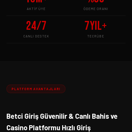
AKTIF ÜYE
ÖDEME ORANI
24/7
7yıl+
CANLI DESTEK
TECRÜBE
PLATFORM AVANTAJLARI
Betci Giriş Güvenilir & Canlı Bahis ve
Casino Platformu Hızlı Giriş