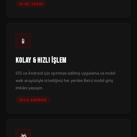
15 DK. ÇEKIM
📱
Kolay & Hızlı İşlem
iOS ve Android için optimize edilmiş uygulama ve mobil
web arayüzüyle istediğiniz her yerden Betci mobil giriş
imkânı yaşayın.
IOS & ANDROID
🎁