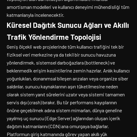
amortisman modelleri ve kullanıcı deneyimi mühendisliği tüm
katmanlarıyla incelenecektir.
Küresel Dağıtık Sunucu Ağları ve Akıllı
Trafik Yönlendirme Topolojisi
Geniş ölçekli web projelerinde tüm kullanıcı trafiğini tek bir
fiziksel veri merkezine ya da tekil bir sunucu havuzuna
yönlendirmek, sistemsel darboğazlara (bottleneck) ve
beklenmedik erişim kesintilerine zemin hazırlar. Anlık kullanıcı
yoğunlukları, donanımsal bileşen arızaları veya organize siber
saldırılar, sunucu kaynaklarının aşırı tüketilmesine neden
olarak sistem yanıt sürelerini uzatır veya sistemi tamamen
servis dışı (crash) bırakır. Bu tür performans kayıplarının
önüne geçebilmek adına sistem mimarları, dünya geneline
yayılmış uç sunucu (Edge Server) ağlarından oluşan içerik
dağıtım katmanlarını (CDN) ana omurgaya bağlarlar.
Platformun giriş katmanında görev yapan akıllı yük