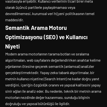
vasıtasıyla erişebilir. Kullanıcı verilerinin ticari birer meta
olarak üçüncü partilerle paylaşılmaması veya
devredilmemesi, kurumsal veri hijyeni politikasının temel
maddesidir.
Semantik Arama Motoru
Optimizasyonu (SEO) ve Kullanıcı
Niyeti
Modern arama motorlarının tarama botları ve sıralama
algoritmaları, web sayfalarını değerlendirirken anahtar kelime
yığınlarının ötesine geçerek semantik (anlamsal) analizler
gerçekleştirmektedir. Yapay zeka tabanlı algoritmalar, bir
metnin kullanıcı niyetine (Search Intent) ne kadar doğru yanıt
verdiğini, içeriğin özgünlük oranını ve yapısal kalitesini yapay
sinir ağları ile analiz eder. Bu nedenle, teknik bir metnin arama
motorları nezdinde değer kazanması, sunduğu bilginin
doğruluğu ve yapısal bütünlüğü ile ilgilidir.