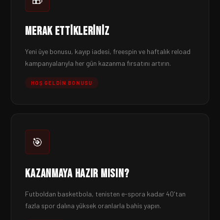
Merak Ettikleriniz
Yeni üye bonusu, kayıp iadesi, freespin ve haftalık reload
kampanyalarıyla her gün kazanma fırsatını artırın.
HOŞ GELDIN BONUSU
🎯
Kazanmaya Hazır mısın?
Futboldan basketbola, tenisten e-spora kadar 40'tan
fazla spor dalına yüksek oranlarla bahis yapın.