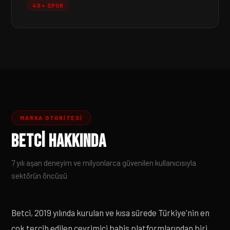
40+ SPOR
MARKA OTORITESI
Betci Hakkında
7 yılı aşan deneyim ve milyonlarca güvenilen kullanıcısıyla
sektörün öncüsü
Betci, 2019 yılında kurulan ve kısa sürede Türkiye'nin en
çok tercih edilen çevrimiçi bahis platformlarından biri