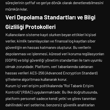
süreçlerinin şeffaf ve geriye dönük olarak denetlenebilmesini
mümkün kılar.
Veri Depolama Standartları ve Bilgi
Gizliliği Protokolleri
Kullanıcıların sisteme kayıt olurken beyan ettikleri kişisel
veriler, kimlik tanımlayıcıları ve finansal log kayıtları siber
güvenliğin en hassas katmanını oluşturur. Bu verilerin
depolanması ve işlenmesi, küresel veri koruma regülasyonları
(GDPR) ve bilgi güvenliği yönetim standartları ile tam uyumlu
olmak zorundadır. Platform, veri tabanlarında saklanan
hassas verileri AES-256 (Advanced Encryption Standard)
şifreleme algoritması kullanarak korur.
Kurum içi veri erişim politikalarında "Rol Tabanlı Erişim
Kontrolü" (RBAC) uygulanmaktadır. Bu ilke doğrultusunda,
platform personeli sadece kendi yetki ve görev tanımları
dahilindeki veri setlerine, benzersiz güvenlik anahtarları