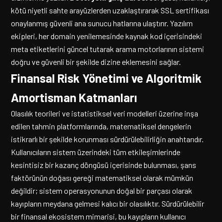
kötü niyetli sahte arayüzlerden uzaklaştırarak SSL sertifikası
onaylanmış güvenli ana sunucu hatlarına ulaştırır. Yazılım
ekipleri, her domain yenilemesinde kaynak kod içerisindeki
meta etiketlerini güncel tutarak arama motorlarının sistemi
doğru ve güvenli bir şekilde dizine eklemesini sağlar.
Finansal Risk Yönetimi ve Algoritmik
Amortisman Katmanları
Olasılık teorileri ve istatistiksel veri modelleri üzerine inşa
edilen tahmin platformlarında, matematiksel dengelerin
istikrarlı bir şekilde korunması sürdürülebilirliğin anahtarıdır.
Kullanıcıların sistem üzerindeki tüm etkileşimlerinde
kesintisiz bir kazanç döngüsü içerisinde bulunması, şans
faktörünün doğası gereği matematiksel olarak mümkün
değildir; sistem operasyonunun doğal bir parçası olarak
kayıpların meydana gelmesi kalıcı bir olasılıktır. Sürdürülebilir
bir finansal ekosistem mimarisi, bu kayıpların kullanıcı