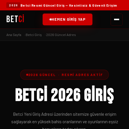
Betci Resmi Güncel Giriş — Kesintisiz & Güvenli Erişim
2026
Bet
Ci
HEMEN GIRIŞ YAP
Ana Sayfa
Betci Giriş
2026 Güncel Adres
2026 GÜNCEL · RESMI ADRES AKTIF
Betci 2026 GİRİŞ
Betci Yeni Giriş Adresi üzerinden sitemize güvenle erişim
sağlayarak en yüksek bahis oranlarının ve oyunlarının eşsiz