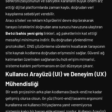
senkronizasyonunun ve saniyelik kararların büyük önem arz
ettiği dijital platformlarda zaman kaybı, doğrudan veri
kayıplarına sebebiyet verebilir.
Aracı siteleri ve reklam köprülerini devre dışı bırakarak
tarayıcı isteklerini doğrudan ana sunucu havuzuna ulaştıran
Betci bahis yeni giriş
linkleri, ağ paketlerinin kat ettiği
mesafeyi minimuma indirir. Bu doğrudan yönlendirme
protokolleri, DNS çözümleme sürelerini kısaltarak tarayıcının
site kaynak kodlarına doğrudan erişmesini sağlar. Güvenli ağ
katmanları üzerinden sağlanan bu hızlı erişim mimarisi,
sisteme katılım performansını en üst düzeyeye çıkarır.
Kullanıcı Arayüzü (UI) ve Deneyim (UX)
Mühendisliği
Bir web projesinin arka plan kodlaması (back-end) ne kadar
gelişmiş olursa olsun, ön yüz (front-end) tasarımı ergonomi
kurallarına ve kullanıcı ihtiyaçlarına yanıt veremiyorsa
sistemin kalıcı bir başarı elde etmesi zordur. Kullanıcı Arayüzü