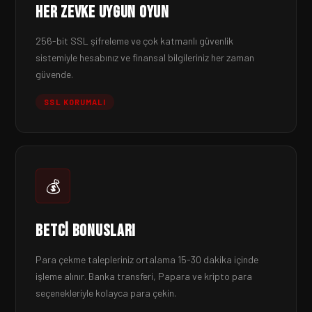
Her Zevke Uygun Oyun
256-bit SSL şifreleme ve çok katmanlı güvenlik
sistemiyle hesabınız ve finansal bilgileriniz her zaman
güvende.
SSL KORUMALI
💰
Betci Bonusları
Para çekme talepleriniz ortalama 15-30 dakika içinde
işleme alınır. Banka transferi, Papara ve kripto para
seçenekleriyle kolayca para çekin.