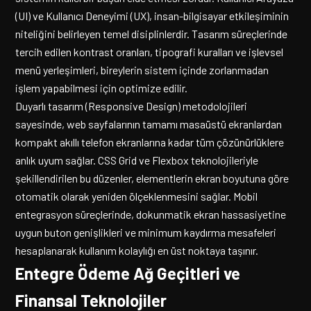
(UI) ve Kullanıcı Deneyimi (UX), insan-bilgisayar etkileşiminin
niteliğini belirleyen temel disiplinlerdir. Tasarım süreçlerinde
tercih edilen kontrast oranları, tipografi kuralları ve işlevsel
menü yerleşimleri, bireylerin sistem içinde zorlanmadan
işlem yapabilmesi için optimize edilir.
Duyarlı tasarım (Responsive Design) metodolojileri
sayesinde, web sayfalarının tamamı masaüstü ekranlardan
kompakt akıllı telefon ekranlarına kadar tüm çözünürlüklere
anlık uyum sağlar. CSS Grid ve Flexbox teknolojileriyle
şekillendirilen bu düzenler, elementlerin ekran boyutuna göre
otomatik olarak yeniden ölçeklenmesini sağlar. Mobil
entegrasyon süreçlerinde, dokunmatik ekran hassasiyetine
uygun buton genişlikleri ve minimum kaydırma mesafeleri
hesaplanarak kullanım kolaylığı en üst noktaya taşınır.
Entegre Ödeme Ağ Geçitleri ve
Finansal Teknolojiler