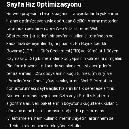
Sayfa Hız Optimizasyonu
Bir web projesinin teknik başarısı, tarayıcılarlarda yüklenme
hızının optimizasyonuyla doğrudan ölçülür. Arama motorları
tarafından belirlenen Core Web Vitals (Temel Web
Göstergeleri) kriterleri, bir sayfanın kullanıcı tarafından ne
kadar hızlı deneyimlendiğini puanlar. En Büyük İçerikli
Boyama (LCP), İlk Giriş Gecikmesi (FID) ve Kümülatif Düzen
Kayması (CLS) gibi metrikler, kod yapısının kalitesini simgeler.
Platform kaynak kodlarında yer alan gereksiz scriptlerin
temizlenmesi, CSS dosyalarının küçültülmesi (minify) ve
görsellerin yeni nesil yüksek sıkıştırmalı WebP formatına
dönüştürülmesi sayfa açılış hızlarını kritik derecede artırır.
Sunucu tarafında uygulanan Gzip veya Brotli sıkıştırma
algoritmaları, veri paketlerinin boyutunu küçülterek kullanıcı
cihazına daha hızlı ulaşmasını sağlar. Bu performans
iyileştirmeleri, hem kullanıcı memnuniyetini artırır hem de
sitenin sıralamasını olumlu yönde etkiler.