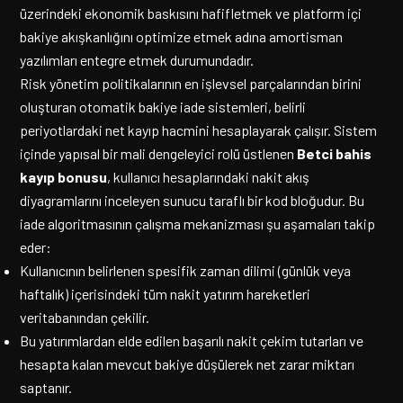
üzerindeki ekonomik baskısını hafifletmek ve platform içi
bakiye akışkanlığını optimize etmek adına amortisman
yazılımları entegre etmek durumundadır.
Risk yönetim politikalarının en işlevsel parçalarından birini
oluşturan otomatik bakiye iade sistemleri, belirli
periyotlardaki net kayıp hacmini hesaplayarak çalışır. Sistem
içinde yapısal bir mali dengeleyici rolü üstlenen
Betci bahis
kayıp bonusu
, kullanıcı hesaplarındaki nakit akış
diyagramlarını inceleyen sunucu taraflı bir kod bloğudur. Bu
iade algoritmasının çalışma mekanizması şu aşamaları takip
eder:
Kullanıcının belirlenen spesifik zaman dilimi (günlük veya
haftalık) içerisindeki tüm nakit yatırım hareketleri
veritabanından çekilir.
Bu yatırımlardan elde edilen başarılı nakit çekim tutarları ve
hesapta kalan mevcut bakiye düşülerek net zarar miktarı
saptanır.