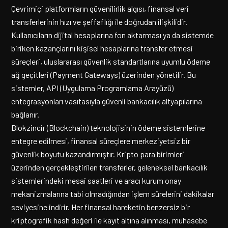
Çevrimiçi platformların güvenilirlik algısı, finansal veri
transferlerinin hızı ve şeffaflığı ile doğrudan ilişkilidir.
Kullanıcıların dijital hesaplarına fon aktarması ya da sistemde
biriken kazançlarını kişisel hesaplarına transfer etmesi
süreçleri, uluslararası güvenlik standartlarına uyumlu ödeme
ağ geçitleri (Payment Gateways) üzerinden yönetilir. Bu
sistemler, API (Uygulama Programlama Arayüzü)
entegrasyonları vasıtasıyla güvenli bankacılık altyapılarına
bağlanır.
Blokzincir (Blockchain) teknolojisinin ödeme sistemlerine
entegre edilmesi, finansal süreçlere merkeziyetsiz bir
güvenlik boyutu kazandırmıştır. Kripto para birimleri
üzerinden gerçekleştirilen transferler, geleneksel bankacılık
sistemlerindeki mesai saatleri ve aracı kurum onay
mekanizmalarına tabi olmadığından işlem sürelerini dakikalar
seviyesine indirir. Her finansal hareketin benzersiz bir
kriptografik hash değeri ile kayıt altına alınması, muhasebe