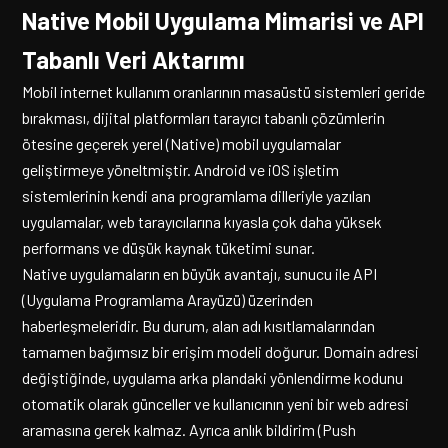
Native Mobil Uygulama Mimarisi ve API
Tabanlı Veri Aktarımı
Mobil internet kullanım oranlarının masaüstü sistemleri geride
bırakması, dijital platformları tarayıcı tabanlı çözümlerin
ötesine geçerek yerel (Native) mobil uygulamalar
geliştirmeye yöneltmiştir. Android ve iOS işletim
sistemlerinin kendi ana programlama dilleriyle yazılan
uygulamalar, web tarayıcılarına kıyasla çok daha yüksek
performans ve düşük kaynak tüketimi sunar.
Native uygulamaların en büyük avantajı, sunucu ile API
(Uygulama Programlama Arayüzü) üzerinden
haberleşmeleridir. Bu durum, alan adı kısıtlamalarından
tamamen bağımsız bir erişim modeli doğurur. Domain adresi
değiştiğinde, uygulama arka plandaki yönlendirme kodunu
otomatik olarak günceller ve kullanıcının yeni bir web adresi
aramasına gerek kalmaz. Ayrıca anlık bildirim (Push