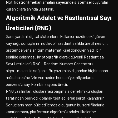
Notification) mekanizmaları sayesinde sistemsel duyurular
kullanıcılara anında ulaştırılır.
Algoritmik Adalet ve Rastlantısal Sayı
Üreticileri (RNG)
Şans yardımlı dijital sistemlerin kullanıcı nezdindeki güven
kaynağı, sonuçların mutlak bir rastlantısallıkla üretilmesidir.
Sistemde yer alan tüm matematiksel döngülerin adil bir
şekilde çalışması, kriptografik olarak güvenli Rastlantısal
Sayı Üreticileri (RNG - Random Number Generator)
algoritmaları ile sağlanır. Bu yazılımlar, dışarıdan hiçbir insan
müdahalesine izin vermeden her saniye milyonlarca
benzersiz sayı kombinasyonu üretir.
RNG yazılımları, uluslararası bağımsız denetim kuruluşları
tarafından periyodik olarak test edilerek sertifikalandırılır.
Sonuçların manipüle edilemez olduğunun bu sertifikalarla
kanıtlanması, platformun algoritmik adalet ilkelerine