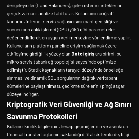
dengeleyiciler (Load Balancers), gelen istemci isteklerini
gerçek zamanlı analize tabi tutar. Kullanıcının coğrafi
konumu, internet servis sağlayıcısının bant genişliği ve
sunucuların anlık işlemci (CPU) yükü gibi parametreler
değerlendirilerek en uygun veri merkezine yönlendirme yapılır.
Kullanıcıların platform paneline erişim sağlamak üzere
etkileşime girdiği ilk yüzey olan
Betci giriş
ara birimi, bu
mikro servis tabanlı ağ topolojisi sayesinde optimize
edilmiştir. Statik kaynakların tarayıcı düzeyinde önbelleğe
alınması ve dinamik SQL sorgularının dağıtık veritabanı
kümelerine paylaştırılması, gecikme sürelerini (ping) asgari
düzeye indirger.
Kriptografik Veri Güvenliği ve Ağ Sınırı
Savunma Protokolleri
Kullanıcı kimlik bilgilerinin, hesap geçmişlerinin ve asenkron
finansal transfer loglarının saklandığı dijital sistemlerde, bilgi