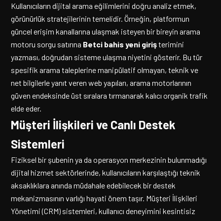
Kullanıcıların dijital arama eğilimlerini doğru analiz etmek,
görünürlük stratejilerinin temelidir. Örneğin, platformun
güncel erişim kanallarına ulaşmak isteyen bir bireyin arama
motoru sorgu satırına
Betci bahis yeni giriş
terimini
yazması, doğrudan sisteme ulaşma niyetini gösterir. Bu tür
spesifik arama taleplerine manipülatif olmayan, teknik ve
net bilgilerle yanıt veren web yapıları, arama motorlarının
güven endeksinde üst sıralara tırmanarak kalıcı organik trafik
elde eder.
Müşteri İlişkileri ve Canlı Destek
Sistemleri
Fiziksel bir şubenin ya da operasyon merkezinin bulunmadığı
dijital hizmet sektörlerinde, kullanıcıların karşılaştığı teknik
aksaklıklara anında müdahale edebilecek bir destek
mekanizmasının varlığı hayati önem taşır. Müşteri İlişkileri
Yönetimi (CRM) sistemleri, kullanıcı deneyimini kesintisiz