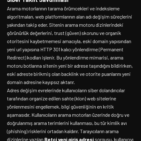
Arama motorlarının tarama örümcekleri ve indeksleme
algoritmaları, web platformlarının alan adı değişim süreçlerini
yakından takip eder. Sitenin arama motoru dizinlerindeki
görünürlük değerlerini, trust (güven) skorunu ve organik
otoritesini kaybetmemesi amacıyla, eski domain yapısından
yeni url yapısına HTTP 301 kalıcı yönlendirme (Permanent
Redirect) kodları işlenir. Bu yönlendirme mimarisi, arama
motoru botlarına sitenin yeni bir adrese taşındığını bildirirken,
eski adreste birikmiş olan backlink ve otorite puanlarını yeni
domain adresine kayıpsız aktarır.
Adres değişim evrelerinde kullanıcıların siber dolandırıcılar
tarafından organize edilen sahte (klon) web sitelerine
yönlenmesini engellemek, bilgi güvenliğinin en kritik
aşamasıdır. Kullanıcıların arama motorları üzerinde doğru ve
doğrulanmış arama terimlerini kullanması, bu tür kimlik avı
(phishing) risklerini ortadan kaldırır. Tarayıcıların arama
dizinlerine yazılan
Betci yeni giriş adresi
sorgusu, kullanıcıyı