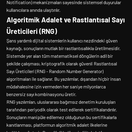
Notification) mekanizmaları sayesinde sistemsel duyurular
kullanıcılara anında ulaştırılır.
Algoritmik Adalet ve Rastlantısal Sayı
Üreticileri (RNG)
Şans yardımlı dijital sistemlerin kullanıcı nezdindeki güven
kaynağı, sonuçların mutlak bir rastlantısallıkla üretilmesidir.
Sistemde yer alan tüm matematiksel döngülerin adil bir
şekilde çalışması, kriptografik olarak güvenli Rastlantısal
Sayı Üreticileri (RNG - Random Number Generator)
algoritmaları ile sağlanır. Bu yazılımlar, dışarıdan hiçbir insan
müdahalesine izin vermeden her saniye milyonlarca
benzersiz sayı kombinasyonu üretir.
RNG yazılımları, uluslararası bağımsız denetim kuruluşları
tarafından periyodik olarak test edilerek sertifikalandırılır.
Sonuçların manipüle edilemez olduğunun bu sertifikalarla
kanıtlanması, platformun algoritmik adalet ilkelerine