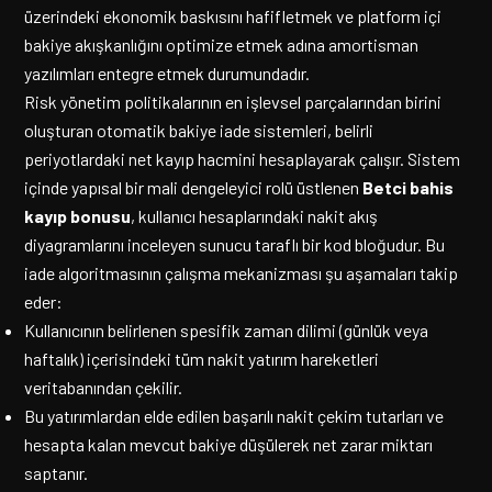
üzerindeki ekonomik baskısını hafifletmek ve platform içi
bakiye akışkanlığını optimize etmek adına amortisman
yazılımları entegre etmek durumundadır.
Risk yönetim politikalarının en işlevsel parçalarından birini
oluşturan otomatik bakiye iade sistemleri, belirli
periyotlardaki net kayıp hacmini hesaplayarak çalışır. Sistem
içinde yapısal bir mali dengeleyici rolü üstlenen
Betci bahis
kayıp bonusu
, kullanıcı hesaplarındaki nakit akış
diyagramlarını inceleyen sunucu taraflı bir kod bloğudur. Bu
iade algoritmasının çalışma mekanizması şu aşamaları takip
eder:
Kullanıcının belirlenen spesifik zaman dilimi (günlük veya
haftalık) içerisindeki tüm nakit yatırım hareketleri
veritabanından çekilir.
Bu yatırımlardan elde edilen başarılı nakit çekim tutarları ve
hesapta kalan mevcut bakiye düşülerek net zarar miktarı
saptanır.