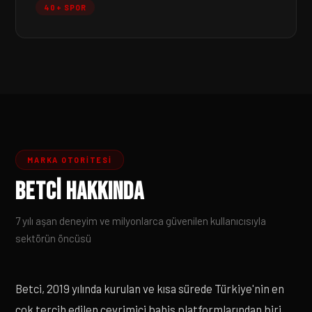
40+ SPOR
MARKA OTORITESI
Betci Hakkında
7 yılı aşan deneyim ve milyonlarca güvenilen kullanıcısıyla
sektörün öncüsü
Betci, 2019 yılında kurulan ve kısa sürede Türkiye'nin en
çok tercih edilen çevrimiçi bahis platformlarından biri