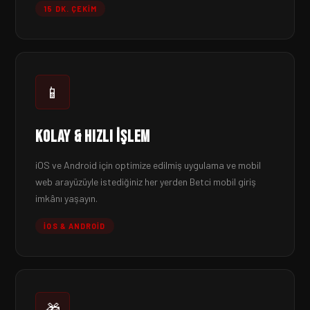
15 DK. ÇEKIM
📱
Kolay & Hızlı İşlem
iOS ve Android için optimize edilmiş uygulama ve mobil
web arayüzüyle istediğiniz her yerden Betci mobil giriş
imkânı yaşayın.
IOS & ANDROID
🎁