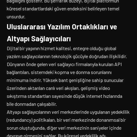
bağlılığını gösterir. Bu şeffaflık düzeyi, dijital platformun
küresel standartlardaki güven endeksini belirleyen temel
unsurdur.
Uluslararası Yazılım Ortaklıkları ve
Altyapı Sağlayıcıları
Dijital bir yapının hizmet kalitesi, entegre olduğu global
yazılım sağlayıcılarının teknolojik gücüyle doğrudan ilişkilidir.
Dünyanın önde gelen veri sağlayıcı firmalarıyla kurulan API
bağlantıları, sistemdeki kopma ve donma sorunlarını
minimuma indirir. Yüksek bant genişliğine sahip sunucular
üzerinden aktarılan canlı veri akışları, gelişmiş video
sıkıştırma standartları sayesinde düşük internet hızlarında
bile donmadan çalışabilir.
Altyapı sağlayıcılarının veri merkezlerinde uygulanan yedeklilik
(redundancy) politikaları, bir veri merkezinde donanımsal bir
sorun oluştuğunda, diğer veri merkezinin saniyeler içinde
devreye girmesini sağlar. Bu küresel yedeklilik ağı,