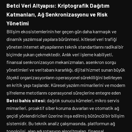
Betci Veri Altyapısı: Kriptografik Dağıtım
Katmanları, Ağ Senkronizasyonu ve Risk
Yönetimi
Bilişim ekosistemlerinin her geçen gün daha karmaşık ve
dinamik yazılımsal yapılara bürünmesi, kitlesel veri trafiği
yöneten internet altyapılarının teknik standartlarını radikal bir
biçimde yukarı çekmektedir. Anlık veri işleme kabiliyeti,
finansal senkronizasyon mekanizmaları, asenkron sorgu
yönetimleri ve veritabanı kararlılığı, dijital hizmet sunan büyük
ölçekli organizasyonların operasyonel sürekliliğini belirleyen
en kritik yapı taşlarıdır. Küresel yazılım mimarilerini ve modern
şifreleme metotlarını operasyonel süreçlerine entegre eden
Betci bahis sitesi
; dağıtık sunucu kümeleri, mikro servis
mimarileri, proaktif siber koruma duvarları ve otomatik ağ
geçidi yönlendiricileri üzerine inşa edilmiş bütüncül bir bilişim
sistemidir. Bu teknik analiz çalışmasında, platformun ağ
topolojisi, alan adı rotasyon algoritmaları, finansal