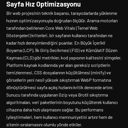
Sayfa Hız Optimizasyonu
Bir web projesinin teknik başarısı, tarayıcılarlarda yüklenme
hızının optimizasyonuyla doğrudan ölçülür. Arama motorları
tarafından belirlenen Core Web Vitals (Temel Web
Göstergeleri) kriterleri, bir sayfanın kullanıcı tarafından ne
kadar hızlı deneyimlendiğini puanlar. En Büyük İçerikli
Boyama (LCP), İlk Giriş Gecikmesi (FID) ve Kümülatif Düzen
Kayması (CLS) gibi metrikler, kod yapısının kalitesini simgeler.
Platform kaynak kodlarında yer alan gereksiz scriptlerin
temizlenmesi, CSS dosyalarının küçültülmesi (minify) ve
görsellerin yeni nesil yüksek sıkıştırmalı WebP formatına
dönüştürülmesi sayfa açılış hızlarını kritik derecede artırır.
Sunucu tarafında uygulanan Gzip veya Brotli sıkıştırma
algoritmaları, veri paketlerinin boyutunu küçülterek kullanıcı
cihazına daha hızlı ulaşmasını sağlar. Bu performans
iyileştirmeleri, hem kullanıcı memnuniyetini artırır hem de
sitenin sıralamasını olumlu yönde etkiler.