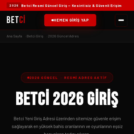
Betci Resmi Güncel Giriş — Kesintisiz & Güvenli Erişim
2026
Bet
Ci
HEMEN GIRIŞ YAP
Ana Sayfa
Betci Giriş
2026 Güncel Adres
2026 GÜNCEL · RESMI ADRES AKTIF
Betci 2026 GİRİŞ
Betci Yeni Giriş Adresi üzerinden sitemize güvenle erişim
sağlayarak en yüksek bahis oranlarının ve oyunlarının eşsiz