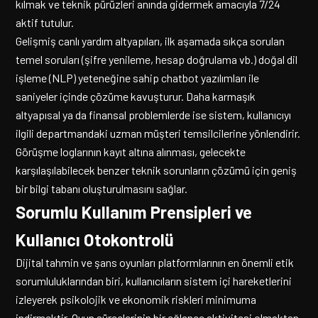
kılmak ve teknik pürüzleri anında gidermek amacıyla 7/24
aktif tutulur.
Gelişmiş canlı yardım altyapıları, ilk aşamada sıkça sorulan
temel soruları (şifre yenileme, hesap doğrulama vb.) doğal dil
işleme (NLP) yeteneğine sahip chatbot yazılımları ile
saniyeler içinde çözüme kavuşturur. Daha karmaşık
altyapısal ya da finansal problemlerde ise sistem, kullanıcıyı
ilgili departmandaki uzman müşteri temsilcilerine yönlendirir.
Görüşme loglarının kayıt altına alınması, gelecekte
karşılaşılabilecek benzer teknik sorunların çözümü için geniş
bir bilgi tabanı oluşturulmasını sağlar.
Sorumlu Kullanım Prensipleri ve
Kullanıcı Otokontrolü
Dijital tahmin ve şans oyunları platformlarının en önemli etik
sorumluluklarından biri, kullanıcıların sistem içi hareketlerini
izleyerek psikolojik ve ekonomik riskleri minimuma
indirmektir. Oyun süreçlerinin bir eğlence aktivitesi olmaktan