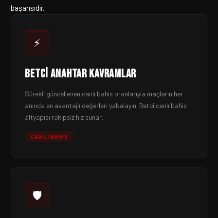
başarısıdır.
⚡
Betci Anahtar Kavramlar
Sürekli güncellenen canlı bahis oranlarıyla maçların her
anında en avantajlı değerleri yakalayın. Betci canlı bahis
altyapısı rakipsiz hız sunar.
CANLI BAHIS
🛡️