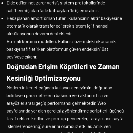
Elde edilen net zarar verisi, sistem protokollerinde
sabitlenmiş olan iade katsayıları ile işleme alınır.
Hesaplanan amortisman tutarı, kullanıcının aktif bakiyesine
otomatik olarak transfer edilerek sistem içi finansal
sirkülasyonun devamı desteklenir.
Bu mali koruma modelleri, kullanıcı üzerindeki ekonomik
baskıyı hafifletirken platformun güven endeksini üst
seviyeye çıkarır.
Doğrudan Erişim Köprüleri ve Zaman
Kesinliği Optimizasyonu
Modern internet çağında kullanıcı deneyimini doğrudan
belirleyen parametrelerin başında veri aktarım hızı ve
arayüzler arası geçiş performansı gelmektedir. Web
sayfalarında yer alan gereksiz yönlendirme scriptleri, üçüncü
taraf reklam kodları ve pop-up pencereler, tarayıcıların sayfa
işleme (rendering) sürelerini olumsuz etkiler. Anlık veri