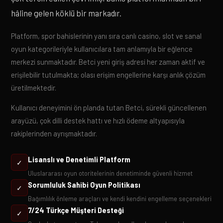
hâline gelen köklü bir markadır.
Platform, spor bahislerinin yanı sıra canlı casino, slot ve sanal
oyun kategorileriyle kullanıcılara tam anlamıyla bir eğlence
merkezi sunmaktadır. Betci yeni giriş adresi her zaman aktif ve
erişilebilir tutulmakta; olası erişim engellerine karşı anlık çözüm
üretilmektedir.
Kullanıcı deneyimini ön planda tutan Betci, sürekli güncellenen
arayüzü, çok dilli destek hattı ve hızlı ödeme altyapısıyla
rakiplerinden ayrışmaktadır.
Lisanslı ve Denetimli Platform
✓
Uluslararası oyun otoritelerinin denetiminde güvenli hizmet
Sorumluluk Sahibi Oyun Politikası
✓
Bağımlılık önleme araçları ve kendi kendini engelleme seçenekleri
7/24 Türkçe Müşteri Desteği
✓