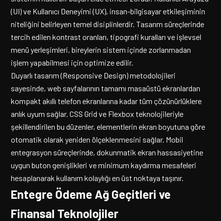
(UI) ve Kullanıcı Deneyimi (UX), insan-bilgisayar etkileşiminin
niteliğini belirleyen temel disiplinlerdir. Tasarım süreçlerinde
tercih edilen kontrast oranları, tipografi kuralları ve işlevsel
menü yerleşimleri, bireylerin sistem içinde zorlanmadan
işlem yapabilmesi için optimize edilir.
Duyarlı tasarım (Responsive Design) metodolojileri
sayesinde, web sayfalarının tamamı masaüstü ekranlardan
kompakt akıllı telefon ekranlarına kadar tüm çözünürlüklere
anlık uyum sağlar. CSS Grid ve Flexbox teknolojileriyle
şekillendirilen bu düzenler, elementlerin ekran boyutuna göre
otomatik olarak yeniden ölçeklenmesini sağlar. Mobil
entegrasyon süreçlerinde, dokunmatik ekran hassasiyetine
uygun buton genişlikleri ve minimum kaydırma mesafeleri
hesaplanarak kullanım kolaylığı en üst noktaya taşınır.
Entegre Ödeme Ağ Geçitleri ve
Finansal Teknolojiler