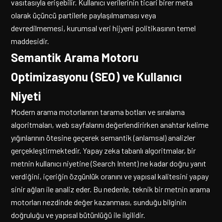
vasıtasıyla erişebilir. Kullanıcı verilerinin ticari birer meta
olarak üçüncü partilerle paylaşılmaması veya
devredilmemesi, kurumsal veri hijyeni politikasının temel
maddesidir.
Semantik Arama Motoru
Optimizasyonu (SEO) ve Kullanıcı
Niyeti
Modern arama motorlarının tarama botları ve sıralama
algoritmaları, web sayfalarını değerlendirirken anahtar kelime
yığınlarının ötesine geçerek semantik (anlamsal) analizler
gerçekleştirmektedir. Yapay zeka tabanlı algoritmalar, bir
metnin kullanıcı niyetine (Search Intent) ne kadar doğru yanıt
verdiğini, içeriğin özgünlük oranını ve yapısal kalitesini yapay
sinir ağları ile analiz eder. Bu nedenle, teknik bir metnin arama
motorları nezdinde değer kazanması, sunduğu bilginin
doğruluğu ve yapısal bütünlüğü ile ilgilidir.