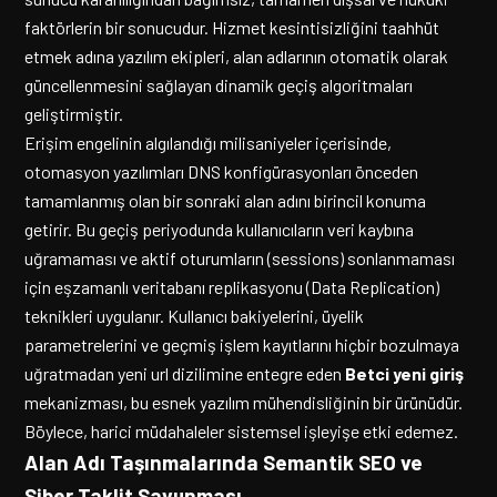
faktörlerin bir sonucudur. Hizmet kesintisizliğini taahhüt
etmek adına yazılım ekipleri, alan adlarının otomatik olarak
güncellenmesini sağlayan dinamik geçiş algoritmaları
geliştirmiştir.
Erişim engelinin algılandığı milisaniyeler içerisinde,
otomasyon yazılımları DNS konfigürasyonları önceden
tamamlanmış olan bir sonraki alan adını birincil konuma
getirir. Bu geçiş periyodunda kullanıcıların veri kaybına
uğramaması ve aktif oturumların (sessions) sonlanmaması
için eşzamanlı veritabanı replikasyonu (Data Replication)
teknikleri uygulanır. Kullanıcı bakiyelerini, üyelik
parametrelerini ve geçmiş işlem kayıtlarını hiçbir bozulmaya
uğratmadan yeni url dizilimine entegre eden
Betci yeni giriş
mekanizması, bu esnek yazılım mühendisliğinin bir ürünüdür.
Böylece, harici müdahaleler sistemsel işleyişe etki edemez.
Alan Adı Taşınmalarında Semantik SEO ve
Siber Taklit Savunması